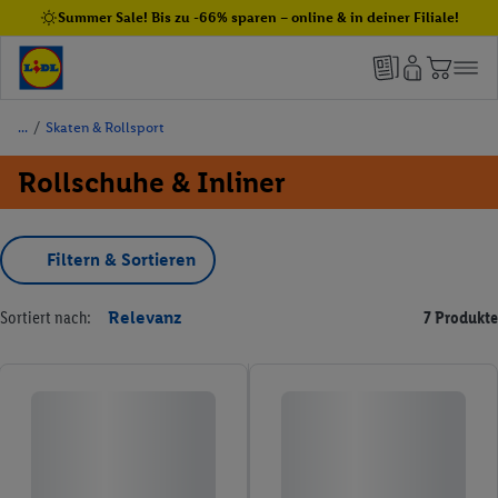
Summer Sale! Bis zu -66% sparen – online & in deiner Filiale!
/
Skaten & Rollsport
Rollschuhe & Inliner
Filtern & Sortieren
Sortiert nach:
Relevanz
7 Produkte