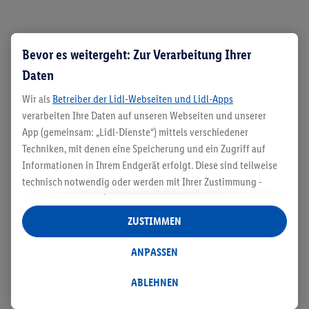
Größe
Bevor es weitergeht: Zur Verarbeitung Ihrer
Daten
Um die richtige Größe zu ermitteln, sollten auf
jeden Fall die jeweiligen
Größentabellen
des
Wir als
Betreiber der Lidl-Webseiten und Lidl-Apps
verarbeiten Ihre Daten auf unseren Webseiten und unserer
Herstellers herangezogen werden. Inlineskates
App (gemeinsam: „Lidl-Dienste“) mittels verschiedener
und Rollschuhe sollten möglichst eng am Fuß
Techniken, mit denen eine Speicherung und ein Zugriff auf
sitzen, damit maximaler Halt gewährleistet wird.
Informationen in Ihrem Endgerät erfolgt. Diese sind teilweise
Daher ist hier oftmals sowohl bei Kindern als auch
technisch notwendig oder werden mit Ihrer Zustimmung -
bei Erwachsenen nicht die normale Schuhgröße
auch durch Partner (u.a.
als separat
oder gemeinsam
die richtige, sondern eventuell eine halbe oder
Verantwortliche; im Zusammenhang mit dem IAB TCF
ZUSTIMMEN
insgesamt
6
Partner) - für komfortable Einstellungen, zur
ganze Nummer kleiner. Manche Modelle sind
Statistik-Erstellung oder für personalisierte Werbung
ANPASSEN
größenverstellbar
, sodass sie mitwachsen und
innerhalb und außerhalb der Lidl-Dienste verwendet.
individuell an den Fahrer angepasst werden
Datenverarbeitungen für personalisierte Werbung werden
ABLEHNEN
können.
durchgeführt, um eigene Werbung auszusteuern und um