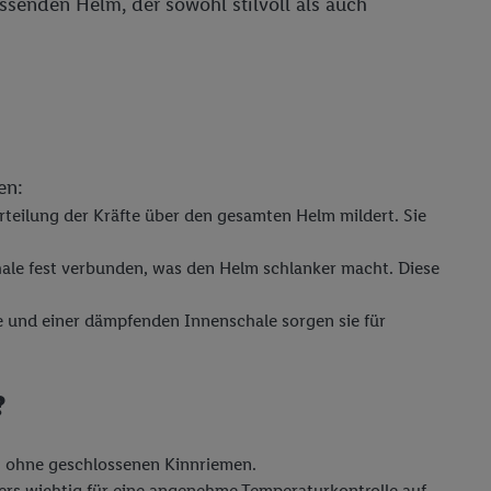
senden Helm, der sowohl stilvoll als auch
en:
teilung der Kräfte über den gesamten Helm mildert. Sie
hale fest verbunden, was den Helm schlanker macht. Diese
e und einer dämpfenden Innenschale sorgen sie für
?
ch ohne geschlossenen Kinnriemen.
ers wichtig für eine angenehme Temperaturkontrolle auf