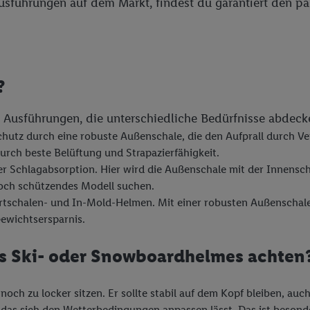
führungen auf dem Markt, findest du garantiert den pas
?
n Ausführungen, die unterschiedliche Bedürfnisse abdeck
hutz durch eine robuste Außenschale, die den Aufprall durch Ver
urch beste Belüftung und Strapazierfähigkeit.
ter Schlagabsorption. Hier wird die Außenschale mit der Innensc
nnoch schützendes Modell suchen.
artschalen- und In-Mold-Helmen. Mit einer robusten Außenschal
Gewichtsersparnis.
es Ski- oder Snowboardhelmes achten
och zu locker sitzen. Er sollte stabil auf dem Kopf bleiben, au
 das sich den Wetterbedingungen anpassen lässt. Das ist besond