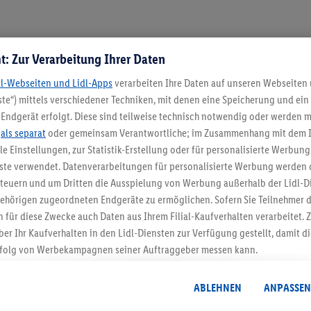
ers praktisch sein, da das Visier über der Brille getragen
t: Zur Verarbeitung Ihrer Daten
 Schnee, ohne dass eine zusätzliche Skibrille nötig ist.
dl-Webseiten und Lidl-Apps
verarbeiten Ihre Daten auf unseren Webseiten
atur sorgen, oder eingebaute Audiokomponenten, um Mus
te“) mittels verschiedener Techniken, mit denen eine Speicherung und ein 
ystem) für zusätzlichen Schutz gegen Rotationskräfte be
Endgerät erfolgt. Diese sind teilweise technisch notwendig oder werden m
.
als separat
oder gemeinsam Verantwortliche; im Zusammenhang mit dem 
ble Einstellungen, zur Statistik-Erstellung oder für personalisierte Werbun
nste verwendet. Datenverarbeitungen für personalisierte Werbung werden
e Ski- und Snowboardbrille
euern und um Dritten die Ausspielung von Werbung außerhalb der Lidl-Di
ehörigen zugeordneten Endgeräte zu ermöglichen. Sofern Sie Teilnehmer de
in Accessoire, sondern ein wichtiges Ausrüstungsstück fü
 für diese Zwecke auch Daten aus Ihrem Filial-Kaufverhalten verarbeitet
len, Wind und Schnee. Gleichzeitig sorgt sie für optimal
ber Ihr Kaufverhalten in den Lidl-Diensten zur Verfügung gestellt, damit di
mfort, sondern auch deine Sicherheit auf der Piste.
folg von Werbekampagnen seiner Auftraggeber messen kann.
isierter Werbung basiert auf der Generierung von auch mit Daten von and
. Dies umfasst die Zusammenführung von Daten (z.B. über Ihre Nutzung der 
ABLEHNEN
ANPASSEN
dl-Diensten, Informationen aus Ihrem Kundenkonto - z.B. Alter oder Geschl