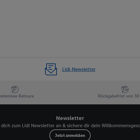
Statistiken oder Kombinationen von Daten aus verschiedenen Quellen. V
zur Auswahl von Werbeanzeigen. Messung der Werbeleistung. Verwendung v
erter Werbung.
 (Lieferanten)
Lidl-Newsletter
ostenlose Retoure
Rückgabefrist von 30
Newsletter
dich zum Lidl Newsletter an & sichere dir dein Willkommensges
Jetzt anmelden