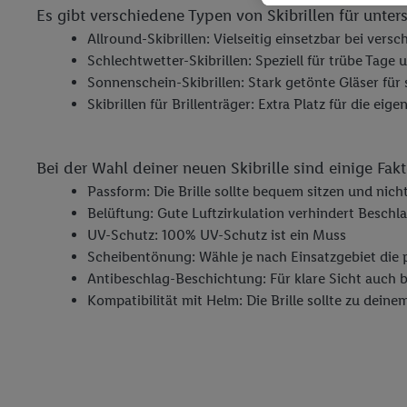
genauen Standortdaten)
Es gibt verschiedene Typen von Skibrillen für unter
und/ oder dem Zugriff 
Allround-Skibrillen: Vielseitig einsetzbar bei vers
Segmenten). Im Zusamme
Schlechtwetter-Skibrillen: Speziell für trübe Tage 
Erfolgsmessung der Wer
Sonnenschein-Skibrillen: Stark getönte Gläser fü
Sicherung und Optimie
Skibrillen für Brillenträger: Extra Platz für die eigen
Sofern Sie hier Ihre Zus
Plus-Konto einloggen, 
Verantwortlichkeit mit
Bei der Wahl deiner neuen Skibrille sind einige Fak
zu erstellen (die sogen
Passform: Die Brille sollte bequem sitzen und nich
können, um Sie in von 
Belüftung: Gute Luftzirkulation verhindert Beschl
Hierzu wird von uns un
UV-Schutz: 100% UV-Schutz ist ein Muss
Adresse in gemeinsamer 
Scheibentönung: Wähle je nach Einsatzgebiet die
Zudem erlauben Sie uns,
Antibeschlag-Beschichtung: Für klare Sicht auch 
den Lidl-Diensten einzus
Kompatibilität mit Helm: Die Brille sollte zu dein
Wenn das der Fall ist, g
Kundenkonto-Referenz, 
verwenden, um Sie wied
Insbesondere können Sie
werden, damit wir Ihnen