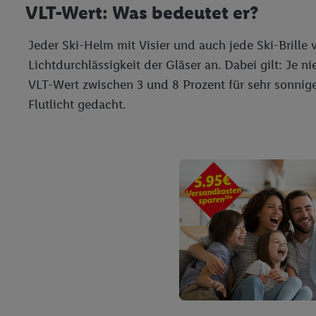
VLT-Wert: Was bedeutet er?
Nutzung der Utiq-Techno
widerrufen - jederzeit 
Jeder Ski-Helm mit Visier und auch jede Ski-Brille 
Telekommunikations-basi
die Lidl-Dienste) wider
Lichtdurchlässigkeit der Gläser an. Dabei gilt: Je n
Durch einen Klick auf „
VLT-Wert zwischen 3 und 8 Prozent für sehr sonnige
„Zustimmen“ stimmen Si
Flutlicht gedacht.
genannten Partner zu. W
jederzeit mit Wirkung f
finden Sie hier.
Unter „A
nachfolgend schlagwort
Erfolgsmessung:
Gewährleistung der Sic
Anzeige von Werbung un
Verknüpfung verschiede
Messung des Erfolgs v
Technologie für digital
Verwendung genauer 
Zugriff auf Informa