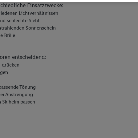
 auch über verschiedene Endgeräte und Lidl-Dienste hinweg einschließli
schiedliche Einsatzzwecke:
auf Informationen auf Ihren Endgeräten zur Erstellung von Zielgruppen (
chiedenen Lichtverhältnissen
nhang mit dem Ausspielen dieser Werbung erfolgen Verarbeitungen auch
und schlechte Sicht
bung, zur Zielgruppenforschung, zur Entwicklung von Angeboten sowie z
r strahlenden Sonnenschein
rung dieser Werbeausspielungen.
e Brille
timmung dazu erteilen und danach ein Lidl Plus-Konto erstellen bzw. sich i
kann darüber hinaus auch Ihre dort angegebene E-Mail-Adresse von uns i
 einem der oben genannten Partner verwendet werden, um daraus eine spe
toren entscheidend:
annte EUID), die wir sodann ähnlich wie die sogleich beschriebene Utiq-
t drücken
Dritten betriebenen Diensten zu erkennen und Ihnen personalisierte Werb
agen
d einem der anderen oben genannten Partner auch Ihre in einen Hashwert
Verantwortlichkeit verarbeitet.
 passende Tönung
 der Utiq SA/NV („Utiq“) und Ihrem
Telekommunikationsnetzbetreiber
, die
bei Anstrengung
etzen. Utiq prüft zunächst anhand Ihrer IP-Adresse, ob die Technologie für
em Skihelm passen
ibt Utiq Ihre IP-Adresse an Ihren Netzbetreiber weiter, der anhand der IP-A
wie z.B. Ihrer Mobilfunknummer, eine Kennung für Utiq erstellt. Wir werd
erzuerkennen und Erkenntnisse über Ihr Nutzungsverhalten in den Lidl-Die
 mittels dieser Technologie auch auf Diensten wiedererkannt werden, die
 dort personalisierte Werbung ausspielen können. Sie können Ihre Einwilli