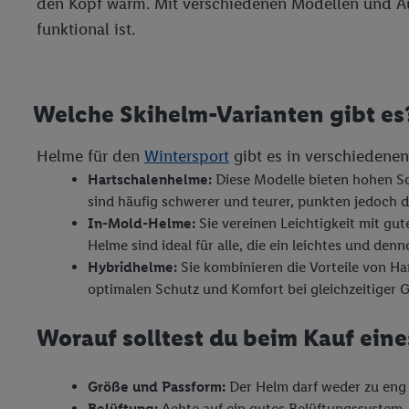
den Kopf warm. Mit verschiedenen Modellen und Aus
funktional ist.
Welche Skihelm-Varianten gibt es
Helme für den
Wintersport
gibt es in verschiedene
Hartschalenhelme:
Diese Modelle bieten hohen Sc
sind häufig schwerer und teurer, punkten jedoch d
In-Mold-Helme:
Sie vereinen Leichtigkeit mit gu
Helme sind ideal für alle, die ein leichtes und de
Hybridhelme:
Sie kombinieren die Vorteile von H
optimalen Schutz und Komfort bei gleichzeitiger 
Worauf solltest du beim Kauf ein
Größe und Passform:
Der Helm darf weder zu eng n
Belüftung:
Achte auf ein gutes Belüftungssystem,