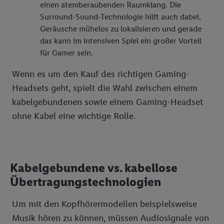
einzelne Verwendungszwecke oder Partner zulassen; das gilt
einen atemberaubenden Raumklang. Die
auch für die nachfolgend schlagwortartig benannten Zwecke
Surround-Sound-Technologie hilft auch dabei,
und Funktionen im Rahmen des Einsatzes des IAB TCF für
Geräusche mühelos zu lokalisieren und gerade
Werbung und Erfolgsmessung:
das kann im intensiven Spiel ein großer Vorteil
Gewährleistung der Sicherheit, Verhinderung und Aufdeckung
für Gamer sein.
von Betrug und Fehlerbehebung, Bereitstellung und Anzeige
Wenn es um den Kauf des richtigen Gaming-
von Werbung und Inhalten, Abgleichung und Kombination
von Daten aus unterschiedlichen Quellen, Verknüpfung
Headsets geht, spielt die Wahl zwischen einem
verschiedener Endgeräte, Identifikation von Geräten anhand
kabelgebundenen sowie einem Gaming-Headset
automatisch übermittelter Informationen, Messung des
ohne Kabel eine wichtige Rolle.
Erfolgs von Werbekampagnen durch TTD und Nutzung der
Telekommunikations-basierten Utiq-Technologie für digitales
Marketing, sowie:
Verwendung genauer Standortdaten. Erstellung von
Kabelgebundene vs. kabellose
Profilen für personalisierte Werbung. Speichern von oder
Übertragungstechnologien
Zugriff auf Informationen auf einem Endgerät.
Entwicklung und Verbesserung der Angebote. Analyse
Um mit den Kopfhörermodellen beispielsweise
von Zielgruppen durch Statistiken oder Kombinationen
Musik hören zu können, müssen Audiosignale von
von Daten aus verschiedenen Quellen. Verwendung