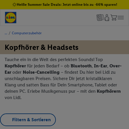
Heiße Summer Sale Deals: Jetzt online bis zu -66% sparen!
/
Computerzubehör
Kopfhörer & Headsets
Tauche ein in die Welt des perfekten Sounds! Top
Kopfhörer
für jeden Bedarf – ob
Bluetooth
,
In-Ear
,
Over-
Ear
oder
Noise-Cancelling
– findest Du hier bei Lidl zu
unschlagbaren Preisen. Sichere Dir jetzt kristallklaren
Klang und satten Bass für Dein Smartphone, Tablet oder
deinen PC. Erlebe Musikgenuss pur – mit den
Kopfhörern
von Lidl.
Filtern & Sortieren