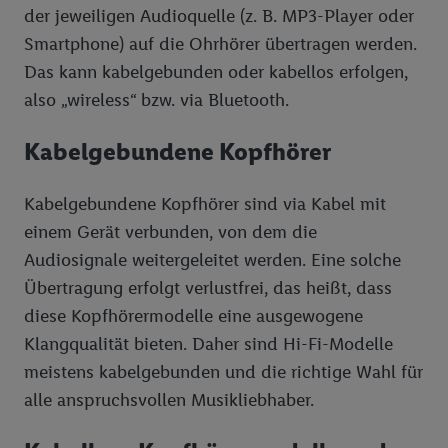
der jeweiligen Audioquelle (z. B. MP3-Player oder
reduzierter Daten zur Auswahl von Werbeanzeigen.
Smartphone) auf die Ohrhörer übertragen werden.
Messung der Werbeleistung. Verwendung von Profilen
Das kann kabelgebunden oder kabellos erfolgen,
zur Auswahl personalisierter Werbung.
also „wireless“ bzw. via Bluetooth.
Liste der Partner (Lieferanten)
Kabelgebundene Kopfhörer
Kabelgebundene Kopfhörer sind via Kabel mit
einem Gerät verbunden, von dem die
Audiosignale weitergeleitet werden. Eine solche
Übertragung erfolgt verlustfrei, das heißt, dass
diese Kopfhörermodelle eine ausgewogene
Klangqualität bieten. Daher sind Hi-Fi-Modelle
meistens kabelgebunden und die richtige Wahl für
alle anspruchsvollen Musikliebhaber.