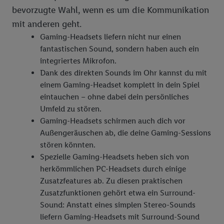
bevorzugte Wahl, wenn es um die Kommunikation
ausspielen können. Sie können Ihre Einwilligung speziell zur
Nutzung der Utiq-Technologie - zusätzlich zur weiter unten
mit anderen geht.
erläuterten Möglichkeit, Ihre Einwilligung generell zu
Gaming-Headsets liefern nicht nur einen
widerrufen - jederzeit auch über
das Datenschutzportal von
fantastischen Sound, sondern haben auch ein
Utiq („consenthub“)
oder über „Anpassen“/„Nutzung der
integriertes Mikrofon.
Telekommunikations-basierten Utiq-Technologie für digitales
Dank des direkten Sounds im Ohr kannst du mit
Marketing“ am unteren Ende dieser Einwilligung (nur für die
einem Gaming-Headset komplett in dein Spiel
Lidl-Dienste) widerrufen. Weitere Informationen finden Sie in
eintauchen – ohne dabei dein persönliches
den
Datenschutzbestimmungen von Utiq
.
Umfeld zu stören.
Durch einen Klick auf „Ablehnen“ können Sie nur den Einsatz
Gaming-Headsets schirmen auch dich vor
notwendiger Techniken zulassen. Durch einen Klick auf
Außengeräuschen ab, die deine Gaming-Sessions
„Zustimmen“ stimmen Sie allen Verarbeitungen zu sämtlichen
stören könnten.
vorgenannten Zwecken unter Einbindung sämtlicher
Spezielle Gaming-Headsets heben sich von
genannten Partner zu. Weitere Informationen, auch zur
herkömmlichen PC-Headsets durch einige
Speicherdauer der Daten und zu Ihrem Recht, Ihre
Zusatzfeatures ab. Zu diesen praktischen
Einwilligung jederzeit mit Wirkung für die Zukunft zu
Zusatzfunktionen gehört etwa ein Surround-
widerrufen, finden Sie in unseren
Datenschutzbestimmungen
.
Sound: Anstatt eines simplen Stereo-Sounds
Die Impressen finden Sie hier.
Unter „Anpassen“ können Sie
liefern Gaming-Headsets mit Surround-Sound