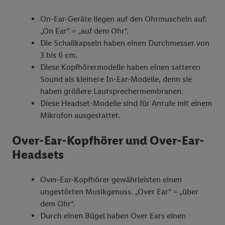
von Daten (z.B. über Ihre Nutzung der Lidl-Dienste, Ihr
Kaufverhalten in den Lidl-Diensten, Informationen aus Ihrem
On-Ear-Geräte liegen auf den Ohrmuscheln auf:
Kundenkonto - z.B. Alter oder Geschlecht - sowie Ihre genauen
„On Ear“ = „auf dem Ohr“.
Standortdaten) auch über verschiedene Endgeräte und Lidl-
Die Schallkapseln haben einen Durchmesser von
Dienste hinweg einschließlich dem Speichern von und/ oder
3 bis 6 cm.
dem Zugriff auf Informationen auf Ihren Endgeräten zur
Diese Kopfhörermodelle haben einen satteren
Erstellung von Zielgruppen (sogenannten Segmenten). Im
Sound als kleinere In-Ear-Modelle, denn sie
Zusammenhang mit dem Ausspielen dieser Werbung erfolgen
haben größere Lautsprechermembranen.
Verarbeitungen auch zur Leistungs-/ Erfolgsmessung der
Diese Headset-Modelle sind für Anrufe mit einem
Werbung, zur Zielgruppenforschung, zur Entwicklung von
Mikrofon ausgestattet.
Angeboten sowie zur technischen Sicherung und Optimierung
dieser Werbeausspielungen.
Over-Ear-Kopfhörer und Over-Ear-
Sofern Sie hier Ihre Zustimmung dazu erteilen und danach ein
Headsets
Lidl Plus-Konto erstellen bzw. sich in Ihr bestehendes Lidl
Plus-Konto einloggen, kann darüber hinaus auch Ihre dort
Over-Ear-Kopfhörer gewährleisten einen
angegebene E-Mail-Adresse von uns in gemeinsamer
ungestörten Musikgenuss. „Over Ear“ = „über
Verantwortlichkeit mit einem der oben genannten Partner
dem Ohr“.
verwendet werden, um daraus eine spezielle Online-Kennung
Durch einen Bügel haben Over Ears einen
zu erstellen (die sogenannte EUID), die wir sodann ähnlich wie