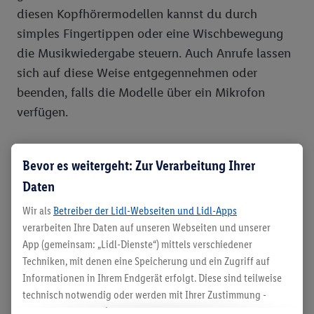
diesen Kopfhörermodellen kannst du durch
simples Fingertippen oder eine Wischbewegung
die Musikwiedergabe steuern. Auch Anrufe lassen
sich auf diese Weise entgegennehmen oder
beenden, falls die Modelle über ein Mikrofon
verfügen.
Kopfhörer- und Headset-Bauweisen
Bevor es weitergeht: Zur Verarbeitung Ihrer
Daten
In-Ear-Kopfhörer und In-Ear-
Wir als
Betreiber der Lidl-Webseiten und Lidl-Apps
Headsets
verarbeiten Ihre Daten auf unseren Webseiten und unserer
App (gemeinsam: „Lidl-Dienste“) mittels verschiedener
Mit einem Durchmesser von 1 bis 2 cm sind In-
Techniken, mit denen eine Speicherung und ein Zugriff auf
Ear-Kopfhörer die kompaktesten Modelle für
Informationen in Ihrem Endgerät erfolgt. Diese sind teilweise
unterwegs.
technisch notwendig oder werden mit Ihrer Zustimmung -
„In Ear“ bedeutet „im Ohr“: Die beiden
auch durch Partner (u.a.
als separat
oder gemeinsam