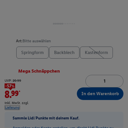
Art:
Bitte auswählen
Springform
Backblech
Kastenform
Mega Schnäppchen
UVP:
20.99
-57%
8.99*
In den Warenkorb
inkl. MwSt. zzgl.
Lieferung
Sammle Lidl Punkte mit deinem Kauf.