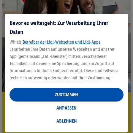
Bevor es weitergeht: Zur Verarbeitung Ihrer
Daten
Wir als
Betreiber der Lidl-Webseiten und Lidl-Apps
verarbeiten Ihre Daten auf unseren Webseiten und unserer
App (gemeinsam: „Lidl-Dienste“) mittels verschiedener
Techniken, mit denen eine Speicherung und ein Zugriff auf
Informationen in Ihrem Endgerät erfolgt. Diese sind teilweise
technisch notwendig oder werden mit Ihrer Zustimmung -
auch durch Partner (u.a.
als separat
oder gemeinsam
Verantwortliche; im Zusammenhang mit dem IAB TCF
ZUSTIMMEN
insgesamt
6
Partner) - für komfortable Einstellungen, zur
5.95 € Versand sparen³²ᵃ
Statistik-Erstellung oder für personalisierte Werbung
ANPASSEN
Jetzt zum Newsletter anmelden
innerhalb und außerhalb der Lidl-Dienste verwendet.
Datenverarbeitungen für personalisierte Werbung werden
ABLEHNEN
Gutschein sichern!
durchgeführt, um eigene Werbung auszusteuern und um