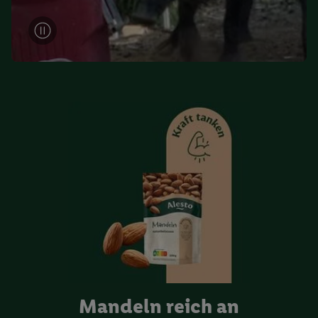
zugeordneten Endgeräte zu ermöglichen. Sofern Sie
Teilnehmer des Lidl Plus-Programms sind, werden für diese
Zwecke auch Daten aus Ihrem Filial-Kaufverhalten verarbeitet.
Zudem werden einem der o.g. Partner Daten über Ihr
Kaufverhalten in den Lidl-Diensten zur Verfügung gestellt,
damit dieser als
eigenständig Verantwortlicher
den Erfolg von
Werbekampagnen seiner Auftraggeber messen kann.
Die Erstellung personalisierter Werbung basiert auf der
Generierung von auch mit Daten von anderen Diensten
angereicherten Profilen. Dies umfasst die Zusammenführung
von Daten (z.B. über Ihre Nutzung der Lidl-Dienste, Ihr
Kaufverhalten in den Lidl-Diensten, Informationen aus Ihrem
Kundenkonto - z.B. Alter oder Geschlecht - sowie Ihre genauen
Standortdaten) auch über verschiedene Endgeräte und Lidl-
Dienste hinweg einschließlich dem Speichern von und/ oder
dem Zugriff auf Informationen auf Ihren Endgeräten zur
Erstellung von Zielgruppen (sogenannten Segmenten). Im
Zusammenhang mit dem Ausspielen dieser Werbung erfolgen
Mandeln reich an
Verarbeitungen auch zur Leistungs-/ Erfolgsmessung der