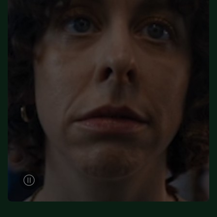
in den Lidl-Diensten einzusetzen. Utiq prüft zunächst anhand
Ihrer IP-Adresse, ob die Technologie für Sie verfügbar ist.
Wenn das der Fall ist, gibt Utiq Ihre IP-Adresse an Ihren
Netzbetreiber weiter, der anhand der IP-Adresse und einer
Kundenkonto-Referenz, wie z.B. Ihrer Mobilfunknummer, eine
Kennung für Utiq erstellt. Wir werden diese Kennung
verwenden, um Sie wiederzuerkennen und Erkenntnisse über
Ihr Nutzungsverhalten in den Lidl-Diensten zu erfassen.
Insbesondere können Sie mittels dieser Technologie auch auf
Diensten wiedererkannt werden, die von Dritten betrieben
werden, damit wir Ihnen dort personalisierte Werbung
ausspielen können. Sie können Ihre Einwilligung speziell zur
Nutzung der Utiq-Technologie - zusätzlich zur weiter unten
erläuterten Möglichkeit, Ihre Einwilligung generell zu
widerrufen - jederzeit auch über
das Datenschutzportal von
Utiq („consenthub“)
oder über „Anpassen“/„Nutzung der
Telekommunikations-basierten Utiq-Technologie für digitales
Marketing“ am unteren Ende dieser Einwilligung (nur für die
Lidl-Dienste) widerrufen. Weitere Informationen finden Sie in