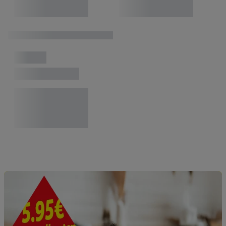
Angeboten sowie zur technischen Sicherung und Optimierung
dieser Werbeausspielungen.
Sofern Sie hier Ihre Zustimmung dazu erteilen und danach ein
Lidl Plus-Konto erstellen bzw. sich in Ihr bestehendes Lidl
Plus-Konto einloggen, kann darüber hinaus auch Ihre dort
angegebene E-Mail-Adresse von uns in gemeinsamer
Verantwortlichkeit mit einem der oben genannten Partner
verwendet werden, um daraus eine spezielle Online-Kennung
zu erstellen (die sogenannte EUID), die wir sodann ähnlich wie
die sogleich beschriebene Utiq-Kennung verwenden können,
um Sie in von Dritten betriebenen Diensten zu erkennen und
Ihnen personalisierte Werbung auszuspielen. Hierzu wird von
uns und einem der anderen oben genannten Partner auch Ihre
in einen Hashwert umgewandelte E-Mail-Adresse in
gemeinsamer Verantwortlichkeit verarbeitet.
Zudem erlauben Sie uns, der Utiq SA/NV („Utiq“) und
Ihrem
Telekommunikationsnetzbetreiber
, die Utiq-Technologie
in den Lidl-Diensten einzusetzen. Utiq prüft zunächst anhand
Ihrer IP-Adresse, ob die Technologie für Sie verfügbar ist.