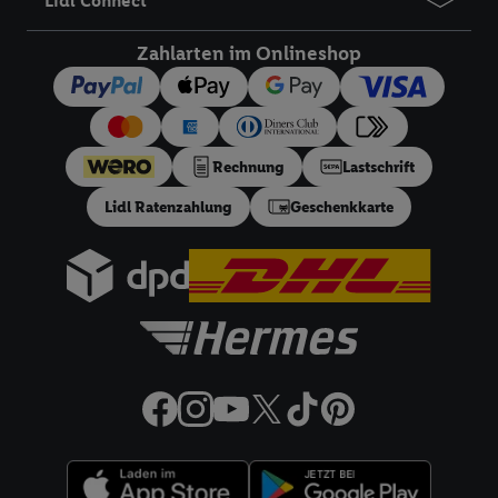
Lidl Connect
Registrierte Lidl Plus Kunden können den Vorteil des 5,95 €
Versandkostenfrei-Coupons über die App nutzen.
Zahlarten im Onlineshop
18
Ratenzahlung:
Vorbehaltlich Bonitätsprüfung. Laufzeiten
von 3, 6, 9, 12, 18 oder 24 Monaten. Ab 60 € und bis zu 5000
€ Bestellwert mit monatlicher Mindestrate von 10 €. Es gilt
ein effektiver Jahreszins von 10.99% p.a, entspricht einem
Rechnung
Lastschrift
festen Sollzinssatz von 10,48% p.a. Repräsentatives Beispiel
gem. §17 (4) PAngV: Nettodarlehensbetrag 200 €,
Lidl Ratenzahlung
Geschenkkarte
Gesamtbetrag 212.10 €, 12 monatliche Raten à 17.68 €, eff.
Jahreszins 10.99% p.a. Der Teilzahlungsverkäufer ist Lidl
Digital Deutschland GmbH & Co. KG, Bonfelder Straße 2,
74206 Bad Wimpfen.
32a
Lidl Plus Versandkostenfrei-Coupon:
Der 5.95 €
Versandkostenfrei-Coupon gilt nur für Lidl Plus Nutzer bei
Bestellung unter
lidl.de
bis 31.10.2026. Coupon aktivieren und
unter
lidl.de
den in der Lidl Plus App vorgegebenen
Mindestbestellwert auf die im Warenkorb befindlichen Artikel
erfüllen. Sofern nicht im Coupon ein geringerer
Mindestbestellwert angegeben ist, beträgt der
Mindestbestellwert 79 €. Sollte der jeweils geltende