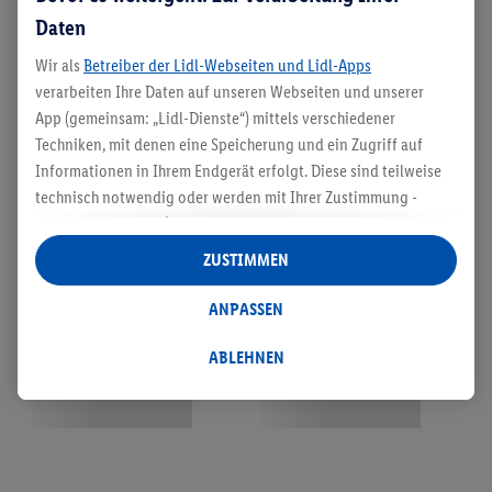
Daten
Wir als
Betreiber der Lidl-Webseiten und Lidl-Apps
verarbeiten Ihre Daten auf unseren Webseiten und unserer
App (gemeinsam: „Lidl-Dienste“) mittels verschiedener
Techniken, mit denen eine Speicherung und ein Zugriff auf
Informationen in Ihrem Endgerät erfolgt. Diese sind teilweise
technisch notwendig oder werden mit Ihrer Zustimmung -
auch durch Partner (u.a.
als separat
oder gemeinsam
Verantwortliche; im Zusammenhang mit dem IAB TCF
ZUSTIMMEN
insgesamt
6
Partner) - für komfortable Einstellungen, zur
Statistik-Erstellung oder für personalisierte Werbung
ANPASSEN
innerhalb und außerhalb der Lidl-Dienste verwendet.
Datenverarbeitungen für personalisierte Werbung werden
ABLEHNEN
durchgeführt, um eigene Werbung auszusteuern und um
Dritten die Ausspielung von Werbung außerhalb der Lidl-
Dienste über die Ihnen und Ihren Haushaltsangehörigen
zugeordneten Endgeräte zu ermöglichen. Sofern Sie
Teilnehmer des Lidl Plus-Programms sind, werden für diese