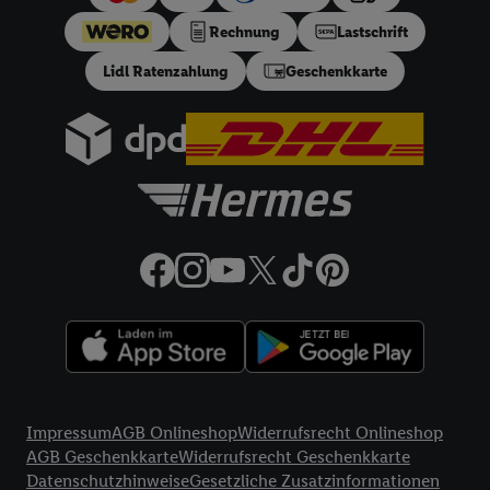
ein effektiver Jahreszins von 10.99% p.a, entspricht einem
Rechnung
Lastschrift
festen Sollzinssatz von 10,48% p.a. Repräsentatives Beispiel
gem. §17 (4) PAngV: Nettodarlehensbetrag 200 €,
Lidl Ratenzahlung
Geschenkkarte
Gesamtbetrag 212.10 €, 12 monatliche Raten à 17.68 €, eff.
Jahreszins 10.99% p.a. Der Teilzahlungsverkäufer ist Lidl
Digital Deutschland GmbH & Co. KG, Bonfelder Straße 2,
74206 Bad Wimpfen.
32a
Lidl Plus Versandkostenfrei-Coupon:
Der 5.95 €
Versandkostenfrei-Coupon gilt nur für Lidl Plus Nutzer bei
Bestellung unter
lidl.de
bis 31.08.2026. Coupon aktivieren und
unter
lidl.de
den in der Lidl Plus App vorgegebenen
Mindestbestellwert auf die im Warenkorb befindlichen Artikel
erfüllen. Sofern nicht im Coupon ein geringerer
Mindestbestellwert angegeben ist, beträgt der
Mindestbestellwert 79 €. Sollte der jeweils geltende
Mindestbestellwert nachträglich in Folge einer Teilretoure
unterschritten werden, behalten wir uns vor, die ursprünglich
Rechtliche Informationen
erlassenen Versandkosten in Höhe von 5.95 € nachträglich in
Impressum
AGB Onlineshop
Widerrufsrecht Onlineshop
Rechnung zu stellen. Coupon wird nach Aktivierung
AGB Geschenkkarte
Widerrufsrecht Geschenkkarte
automatisch im Bestellprozess, sofern mit Lidl Plus Konto im
Datenschutzhinweise
Gesetzliche Zusatzinformationen