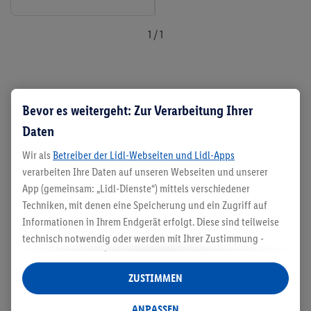
1 / 1
Schon gewusst?
Sollen Braten und ähnliche
Bevor es weitergeht: Zur Verarbeitung Ihrer
Speisen besonders saftig werden, setze am besten
Daten
auf Gusseisen-Bräter und Gusseisen-Töpfe mit
Drop-System. Spezielle Noppen im Deckel
Wir als
Betreiber der Lidl-Webseiten und Lidl-Apps
verarbeiten Ihre Daten auf unseren Webseiten und unserer
verwandeln Bratflüssigkeit in Tropfen, die dein
App (gemeinsam: „Lidl-Dienste“) mittels verschiedener
Gargut kontinuierlich beträufeln.
Techniken, mit denen eine Speicherung und ein Zugriff auf
Informationen in Ihrem Endgerät erfolgt. Diese sind teilweise
technisch notwendig oder werden mit Ihrer Zustimmung -
Kochen mit Gusseisen-Pfanne
auch durch Partner (u.a.
als separat
oder gemeinsam
& Co.: kulinarische Tipps
Verantwortliche; im Zusammenhang mit dem IAB TCF
ZUSTIMMEN
insgesamt
6
Partner) - für komfortable Einstellungen, zur
Statistik-Erstellung oder für personalisierte Werbung
Ob mit der Gusseisen-Pfanne auf Induktion oder
ANPASSEN