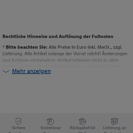
Rechtliche Hinweise und Auflösung der Fußnoten
*
Bitte beachten Sie:
Alle Preise in Euro inkl. MwSt., zzgl.
Lieferung. Alle Artikel solange der Vorrat reicht! Änderungen
und Irrtümer vorbehalten. Artikel teilweise nicht in allen
Größen und Farben erhältlich. Abbildungen ähnlich. Bitte
Mehr anzeigen
beachten Sie, dass wir nur Bestellungen von Kunden mit einer
Lieferanschrift in Deutschland akzeptieren. Dieser Artikel
kann aufgrund begrenzter Vorratsmenge bereits im Laufe des
ersten Angebotstages ausverkauft sein. Alle Preise ohne
Deko. Weitere Informationen können auch auf der jeweiligen
Angebotsseite des Produkts gefunden werden.
** Weitere Informationen zur Verfügbarkeit und den
Bedingungen der Coupons sind über den jeweiligen Link am
Coupon aufrufbar.
Sichere
Kostenlose
Rückgabefrist
Lieferung an
e)
Preisvorteil gegenüber dem Grundpreis einer