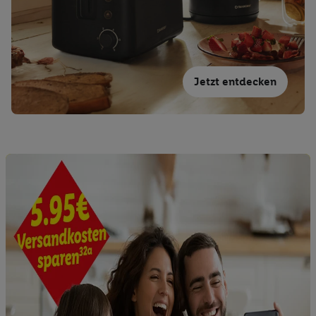
Gewährleistung der Sicherheit, Verhinderung und Aufdeckung
von Betrug und Fehlerbehebung, Bereitstellung und Anzeige
von Werbung und Inhalten, Abgleichung und Kombination
von Daten aus unterschiedlichen Quellen, Verknüpfung
Jetzt entdecken
verschiedener Endgeräte, Identifikation von Geräten anhand
automatisch übermittelter Informationen, Messung des
Erfolgs von Werbekampagnen durch TTD und Nutzung der
Telekommunikations-basierten Utiq-Technologie für digitales
Marketing, sowie:
Verwendung genauer Standortdaten. Erstellung von
Profilen für personalisierte Werbung. Speichern von oder
Zugriff auf Informationen auf einem Endgerät.
Entwicklung und Verbesserung der Angebote. Analyse
von Zielgruppen durch Statistiken oder Kombinationen
von Daten aus verschiedenen Quellen. Verwendung
reduzierter Daten zur Auswahl von Werbeanzeigen.
Messung der Werbeleistung. Verwendung von Profilen
zur Auswahl personalisierter Werbung.