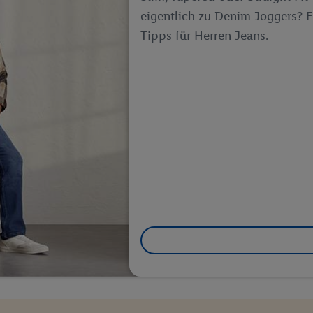
Verantwortlichkeit verarbeitet.
eigentlich zu Denim Joggers? E
 der Utiq SA/NV („Utiq“) und Ihrem
Telekommunikationsnetzbetreiber
, die
Tipps für Herren Jeans.
etzen. Utiq prüft zunächst anhand Ihrer IP-Adresse, ob die Technologie für
ibt Utiq Ihre IP-Adresse an Ihren Netzbetreiber weiter, der anhand der IP-A
wie z.B. Ihrer Mobilfunknummer, eine Kennung für Utiq erstellt. Wir werd
erzuerkennen und Erkenntnisse über Ihr Nutzungsverhalten in den Lidl-Die
 mittels dieser Technologie auch auf Diensten wiedererkannt werden, die
 dort personalisierte Werbung ausspielen können. Sie können Ihre Einwilli
logie - zusätzlich zur weiter unten erläuterten Möglichkeit, Ihre Einwillig
auch über
das Datenschutzportal von Utiq („consenthub“)
oder über „Anpass
erten Utiq-Technologie für digitales Marketing“ am unteren Ende dieser E
rufen. Weitere Informationen finden Sie in den
Datenschutzbestimmungen 
Ablehnen“ können Sie nur den Einsatz notwendiger Techniken zulassen. Dur
e allen Verarbeitungen zu sämtlichen vorgenannten Zwecken unter Einbi
eitere Informationen, auch zur Speicherdauer der Daten und zu Ihrem Rech
ür die Zukunft zu widerrufen, finden Sie in unseren
Datenschutzbestimmu
npassen“ können Sie einzelne Verwendungszwecke oder Partner zulassen; d
artig benannten Zwecke und Funktionen im Rahmen des Einsatzes des IA