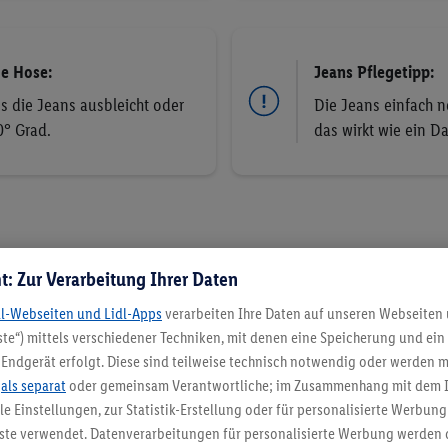
ie Hose:
Jeans Pflegetipp:
s die Jeans ausbleicht oder
Die Jeans einfach 
0° Grad.
das wirkt wie ein D
t: Zur Verarbeitung Ihrer Daten
dl-Webseiten und Lidl-Apps
verarbeiten Ihre Daten auf unseren Webseiten
te“) mittels verschiedener Techniken, mit denen eine Speicherung und ein 
Endgerät erfolgt. Diese sind teilweise technisch notwendig oder werden m
Jeans Passform Guide für
.
als separat
oder gemeinsam Verantwortliche; im Zusammenhang mit dem 
ble Einstellungen, zur Statistik-Erstellung oder für personalisierte Werbun
Was ist der Unterschied zwisch
nste verwendet. Datenverarbeitungen für personalisierte Werbung werden
Mom Fit? Und wie kombiniert m