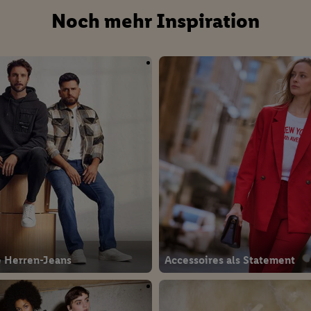
Noch mehr Inspiration
herheit, Verhinderung und Aufdeckung von Betrug und Fehlerbehebung, Be
d Inhalten, Abgleichung und Kombination von Daten aus unterschiedlich
ner Endgeräte, Identifikation von Geräten anhand automatisch übermittel
on Werbekampagnen durch TTD und Nutzung der Telekommunikations-basie
es Marketing, sowie:
Standortdaten. Erstellung von Profilen für personalisierte Werbung. Spe
tionen auf einem Endgerät. Entwicklung und Verbesserung der Angebote. 
Statistiken oder Kombinationen von Daten aus verschiedenen Quellen. V
zur Auswahl von Werbeanzeigen. Messung der Werbeleistung. Verwendung v
erter Werbung.
 (Lieferanten)
e Herren-Jeans
Accessoires als Statement