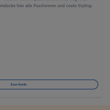
ntdecke hier alle Passformen und coole Styling-
 Utiq-Technologie in
 Sie verfügbar ist.
dresse und einer
en diese Kennung
nsten zu erfassen.
 von Dritten betrieben
gung speziell zur
ung generell zu
en“/„Nutzung der
inwilligung (nur für
von Utiq
.
ch einen Klick auf
ndung sämtlicher
Zum Guide
t, Ihre Einwilligung
ngen
.
Die Impressen
as gilt auch für die
B TCF für Werbung und