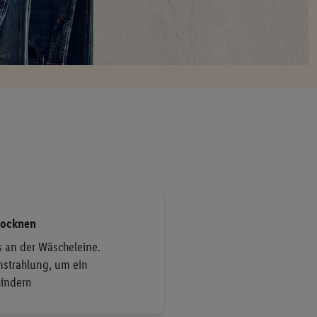
rocknen
s an der Wäscheleine.
strahlung, um ein
hindern