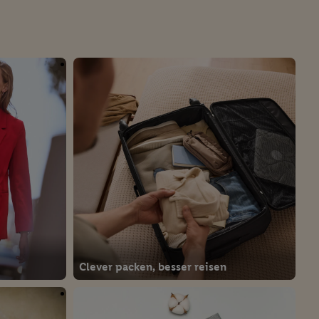
reitstellung und
en Quellen,
ter Informationen,
rten Utiq-
ichern von oder
Analyse von
erwendung
on Profilen zur
Clever packen, besser reisen