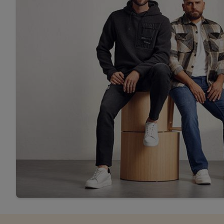
Adresse in gemeinsamer 
Zudem erlauben Sie uns,
den Lidl-Diensten einzus
Wenn das der Fall ist, g
Kundenkonto-Referenz, 
verwenden, um Sie wied
Insbesondere können Sie
werden, damit wir Ihnen
Nutzung der Utiq-Techno
widerrufen - jederzeit 
Telekommunikations-basi
die Lidl-Dienste) wider
Durch einen Klick auf „
„Zustimmen“ stimmen Si
genannten Partner zu. W
jederzeit mit Wirkung f
finden Sie hier.
Unter „A
nachfolgend schlagwort