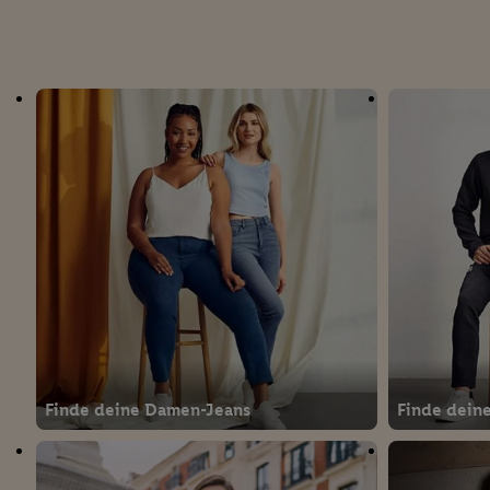
Erfolgsmessung:
Gewährleistung der Sic
Anzeige von Werbung un
Verknüpfung verschiede
Messung des Erfolgs v
Technologie für digital
Verwendung genauer 
Zugriff auf Informa
Zielgruppen durch 
reduzierter Daten 
Auswahl personalisi
Liste der Partner
Finde deine Damen-Jeans
Finde dein