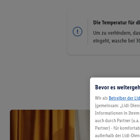
Die Temperatur für d
Um zu verhindern, das
eingeht, wasche bei 3
Bevor es weitergeh
Wir als
Betreiber der Li
(gemeinsam: „Lidl-Diens
Informationen in Ihrem 
auch durch Partner (u.a
Partner) - für komforta
außerhalb der Lidl-Die