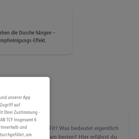
neben die Dusche hängen –
ampfreinigungs-Effekt.
 und unserer App
Zugriff auf
it Ihrer Zustimmung -
 Damen
IAB TCF insgesamt
6
g innerhalb und
en Skinny und Slim Fit? Was bedeutet eigentlich
 durchgeführt, um
an Wide Leg Jeans am besten? Hier erfährst du