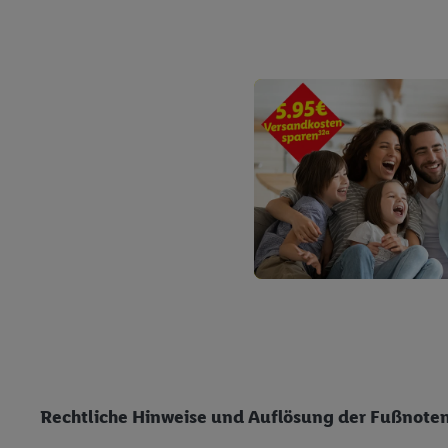
können, um Sie in von 
Hierzu wird von uns un
Adresse in gemeinsamer 
Zudem erlauben Sie uns,
den Lidl-Diensten einzus
Wenn das der Fall ist, g
Kundenkonto-Referenz, 
verwenden, um Sie wied
Insbesondere können Sie
werden, damit wir Ihnen
Nutzung der Utiq-Techno
widerrufen - jederzeit 
Telekommunikations-basi
die Lidl-Dienste) wider
Durch einen Klick auf „
„Zustimmen“ stimmen Si
genannten Partner zu. W
Rechtliche Hinweise und Auflösung der Fußnote
jederzeit mit Wirkung f