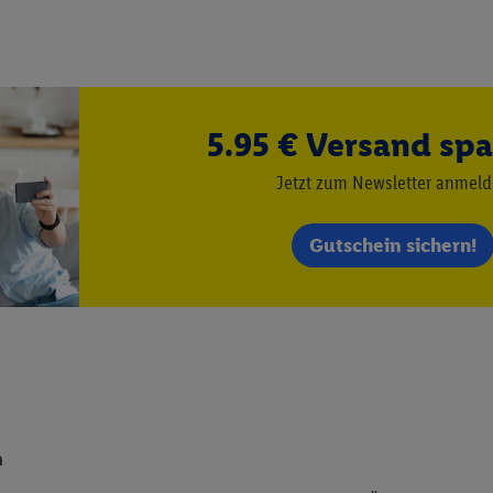
Dritten betriebenen Diensten zu erkennen und Ihnen personalisierte Werb
d einem der anderen oben genannten Partner auch Ihre in einen Hashwert
Verantwortlichkeit verarbeitet.
 der Utiq SA/NV („Utiq“) und Ihrem
Telekommunikationsnetzbetreiber
, die
etzen. Utiq prüft zunächst anhand Ihrer IP-Adresse, ob die Technologie für
5.95 € Versand spa
ibt Utiq Ihre IP-Adresse an Ihren Netzbetreiber weiter, der anhand der IP-A
Jetzt zum Newsletter anmel
wie z.B. Ihrer Mobilfunknummer, eine Kennung für Utiq erstellt. Wir werd
erzuerkennen und Erkenntnisse über Ihr Nutzungsverhalten in den Lidl-Die
 mittels dieser Technologie auch auf Diensten wiedererkannt werden, die
Gutschein sichern!
 dort personalisierte Werbung ausspielen können. Sie können Ihre Einwilli
logie - zusätzlich zur weiter unten erläuterten Möglichkeit, Ihre Einwillig
auch über
das Datenschutzportal von Utiq („consenthub“)
oder über „Anpass
erten Utiq-Technologie für digitales Marketing“ am unteren Ende dieser E
rufen. Weitere Informationen finden Sie in den
Datenschutzbestimmungen 
Ablehnen“ können Sie nur den Einsatz notwendiger Techniken zulassen. Dur
e allen Verarbeitungen zu sämtlichen vorgenannten Zwecken unter Einbi
eitere Informationen, auch zur Speicherdauer der Daten und zu Ihrem Rech
n
ür die Zukunft zu widerrufen, finden Sie in unseren
Datenschutzbestimmu