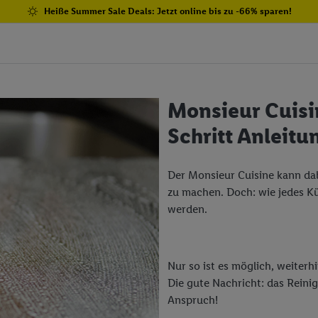
Heiße Summer Sale Deals: Jetzt online bis zu -66% sparen!
Monsieur Cuisin
Schritt Anleitu
Der Monsieur Cuisine kann dabe
zu machen. Doch: wie jedes K
werden.
Nur so ist es möglich, weiterh
Die gute Nachricht: das Reinig
Anspruch!