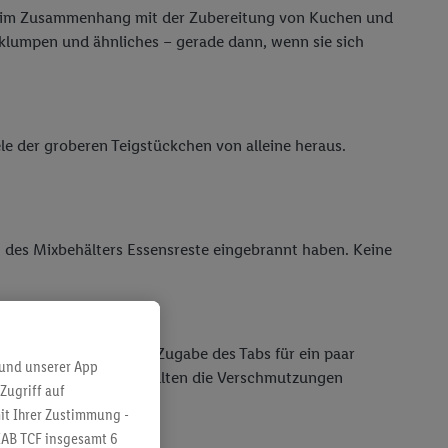
sich im Zusammenhang mit der Zubereitung von Kuchen und
gklumpen und ähnliches – gerade dann, wenn sie sich
le der groberen Teigstückchen von alleine heraus.
en des Mixbehälters Essensreste eingebrannt haben. Keine
ixbehälter und unter Zugabe des Tabs für ein paar
 und unserer App
angenheit angehören. Sollten die Verschmutzungen
Zugriff auf
it Ihrer Zustimmung -
IAB TCF insgesamt
6