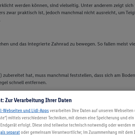
wirklicht werden können, sind vielseitig. Unter anderem zeigt 
rs zwar praktisch ist, jedoch manchmal nicht ausreicht, um Tei
.
hen und das integrierte Zahnrad zu bewegen. So fallen meist vie
t) zubereitet hat, muss manchmal feststellen, dass sich am Bod
gel schnell entfernen.
t: Zur Verarbeitung Ihrer Daten
eißes Wasser und einen Spülmaschinen-Tab. Das Wasser wird im M
dl-Webseiten und Lidl-Apps
verarbeiten Ihre Daten auf unseren Webseiten
orgt in der Regel dafür, dass die eingebrannten Reste der Verg
te“) mittels verschiedener Techniken, mit denen eine Speicherung und ein 
nmal wiederholt werden.
Endgerät erfolgt. Diese sind teilweise technisch notwendig oder werden m
.
als separat
oder gemeinsam Verantwortliche; im Zusammenhang mit dem 