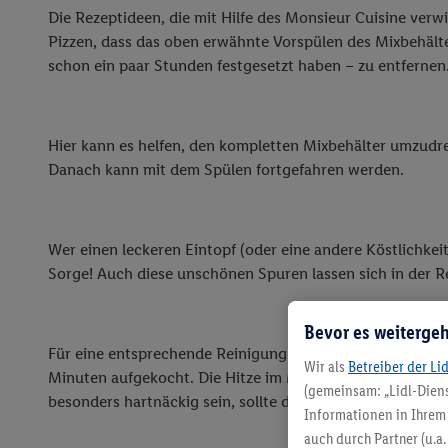
Die Rezeptideen, die mit Hilfe des Monsieur Cuisine ver
Pizzen, dass das oben erwähnte Vorspülen des Mixbehälte
schon ein paar Stunden festgesetzt haben – zu entfernen
Hier kann es helfen, den kompletten Mixbehälter umzudre
Danach kann mit dem Spülen fortgefahren werden.
Wer einen leckeren Eintopf (oder eine andere Köstlichkei
Sorge! Auch diese unschönen Spuren lassen sich in der Re
Bevor es weitergeh
Für eine entsprechende Reinigung braucht es lediglich h
Wir als
Betreiber der Li
Minuten aufgekocht. Die Hitze im Mix mit dem Reiniger s
(gemeinsam: „Lidl-Diens
besonders hartnäckig sein, sollte das Procedere noch ei
Informationen in Ihrem 
auch durch Partner (u.a