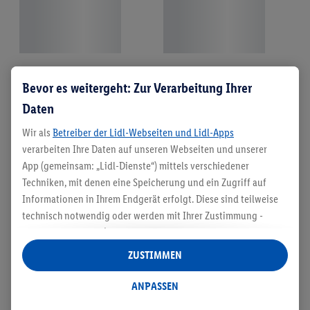
Bevor es weitergeht: Zur Verarbeitung Ihrer
Daten
Wir als
Betreiber der Lidl-Webseiten und Lidl-Apps
verarbeiten Ihre Daten auf unseren Webseiten und unserer
App (gemeinsam: „Lidl-Dienste“) mittels verschiedener
Techniken, mit denen eine Speicherung und ein Zugriff auf
Informationen in Ihrem Endgerät erfolgt. Diese sind teilweise
technisch notwendig oder werden mit Ihrer Zustimmung -
auch durch Partner (u.a.
als separat
oder gemeinsam
Verantwortliche; im Zusammenhang mit dem IAB TCF
ZUSTIMMEN
insgesamt
6
Partner) - für komfortable Einstellungen, zur
Statistik-Erstellung oder für personalisierte Werbung
ANPASSEN
innerhalb und außerhalb der Lidl-Dienste verwendet.