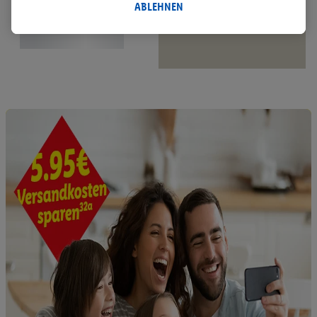
Datenverarbeitungen für personalisierte Werbung werden
ABLEHNEN
durchgeführt, um eigene Werbung auszusteuern und um
Dritten die Ausspielung von Werbung außerhalb der Lidl-
Dienste über die Ihnen und Ihren Haushaltsangehörigen
zugeordneten Endgeräte zu ermöglichen. Sofern Sie
Teilnehmer des Lidl Plus-Programms sind, werden für diese
Zwecke auch Daten aus Ihrem Filial-Kaufverhalten verarbeitet.
Zudem werden einem der o.g. Partner Daten über Ihr
Kaufverhalten in den Lidl-Diensten zur Verfügung gestellt,
damit dieser als
eigenständig Verantwortlicher
den Erfolg von
Werbekampagnen seiner Auftraggeber messen kann.
Die Erstellung personalisierter Werbung basiert auf der
Generierung von auch mit Daten von anderen Diensten
angereicherten Profilen. Dies umfasst die Zusammenführung
von Daten (z.B. über Ihre Nutzung der Lidl-Dienste, Ihr
Kaufverhalten in den Lidl-Diensten, Informationen aus Ihrem
Kundenkonto - z.B. Alter oder Geschlecht - sowie Ihre genauen
Standortdaten) auch über verschiedene Endgeräte und Lidl-
Dienste hinweg einschließlich dem Speichern von und/ oder