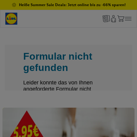
Heiße Summer Sale Deals: Jetzt online bis zu -66% sparen!