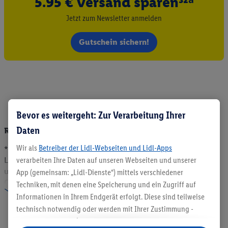
5.95 € Versand sparen³²ᵃ
Jetzt zum Newsletter anmelden
Gutschein sichern!
Bevor es weitergeht: Zur Verarbeitung Ihrer
Daten
Rechtliche Hinweise und Auflösung der Fußnoten
Wir als
Betreiber der Lidl-Webseiten und Lidl-Apps
*
Bitte beachten Sie:
Alle Preise in Euro inkl. MwSt., zzgl.
verarbeiten Ihre Daten auf unseren Webseiten und unserer
Lieferung. Alle Artikel solange der Vorrat reicht! Änderungen
und Irrtümer vorbehalten. Artikel teilweise nicht in allen
App (gemeinsam: „Lidl-Dienste“) mittels verschiedener
Größen und Farben erhältlich. Abbildungen ähnlich. Bitte
Techniken, mit denen eine Speicherung und ein Zugriff auf
Mehr anzeigen
beachten Sie, dass wir nur Bestellungen von Kunden mit einer
Informationen in Ihrem Endgerät erfolgt. Diese sind teilweise
Lieferanschrift in Deutschland akzeptieren. Dieser Artikel
technisch notwendig oder werden mit Ihrer Zustimmung -
kann aufgrund begrenzter Vorratsmenge bereits im Laufe des
auch durch Partner (u.a.
als separat
oder gemeinsam
ersten Angebotstages ausverkauft sein. Alle Preise ohne