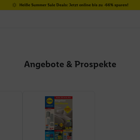
Heiße Summer Sale Deals: Jetzt online bis zu -66% sparen!
Angebote & Prospekte