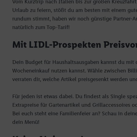
Vom Kurztrip nach Italien bis zur großen Kreuzfahrt
Adresse in gemeinsamer 
Urlaub zu feiern, stößt du am besten mit einem gu
Zudem erlauben Sie uns,
rundum stimmt, haben wir noch günstige Partner-Ang
den Lidl-Diensten einzus
natürlich zum Top-Tarif!
Wenn das der Fall ist, g
Kundenkonto-Referenz, 
Mit LIDL-Prospekten Preisvor
verwenden, um Sie wied
Insbesondere können Sie
werden, damit wir Ihnen
Dein Budget für Haushaltsausgaben kannst du mit d
Nutzung der Utiq-Techno
Wocheneinkauf nutzen kannst. Wähle zwischen Billi
widerrufen - jederzeit 
Telekommunikations-basi
verraten dir, welche Artikel preisgesenkt werden un
die Lidl-Dienste) wider
Durch einen Klick auf „
Für jeden ist etwas dabei. Du findest als Single sp
„Zustimmen“ stimmen Si
Extrapreise für Gartenartikel und Grillaccessoires
genannten Partner zu. W
Bei euch steht eine Familienfeier an? Schau in dein
jederzeit mit Wirkung f
dein Menü!
finden Sie hier.
Unter „A
nachfolgend schlagwort