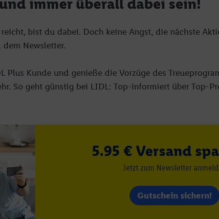
und immer überall dabei sein!
herheit, Verhinderung und Aufdeckung von Betrug und Fehlerbehebung, Be
d Inhalten, Abgleichung und Kombination von Daten aus unterschiedlich
 reicht, bist du dabei. Doch keine Angst, die nächste Akt
ner Endgeräte, Identifikation von Geräten anhand automatisch übermittel
d dem Newsletter.
on Werbekampagnen durch TTD und Nutzung der Telekommunikations-basie
es Marketing, sowie:
DL Plus Kunde und genieße die Vorzüge des Treueprogra
Standortdaten. Erstellung von Profilen für personalisierte Werbung. Spe
. So geht günstig bei LIDL: Top-informiert über Top-Pre
tionen auf einem Endgerät. Entwicklung und Verbesserung der Angebote. 
Statistiken oder Kombinationen von Daten aus verschiedenen Quellen. V
zur Auswahl von Werbeanzeigen. Messung der Werbeleistung. Verwendung v
erter Werbung.
 (Lieferanten)
5.95 € Versand spa
Jetzt zum Newsletter anmel
Gutschein sichern!