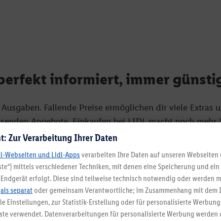
erfekt informiert, immer günsti
usgaben. Fallende Preise ermöglichen dir viele Extras 
ssenden Angebote. Einkaufen bei LIDL macht noch mehr S
 planen bist für Ostern, die Gartensaison, Weihnachten 
t: Zur Verarbeitung Ihrer Daten
ten und dem Newsletter!
dl-Webseiten und Lidl-Apps
verarbeiten Ihre Daten auf unseren Webseiten
te“) mittels verschiedener Techniken, mit denen eine Speicherung und ein 
r online?
Endgerät erfolgt. Diese sind teilweise technisch notwendig oder werden m
.
als separat
oder gemeinsam Verantwortliche; im Zusammenhang mit dem 
ble Einstellungen, zur Statistik-Erstellung oder für personalisierte Werbun
ast wie zu Hause. Hier triffst du Freunde und Bekannte au
nste verwendet. Datenverarbeitungen für personalisierte Werbung werden
nd Gemüse, Brot und Butter, Sonntagsbraten und Wein wan