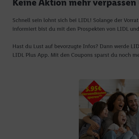
Keine Aktion mehr verpassen 
Erfolgsmessung:
Gewährleistung der Sic
Anzeige von Werbung un
Schnell sein lohnt sich bei LIDL! Solange der Vorrat
Verknüpfung verschiede
informiert bist du mit den Prospekten von LIDL un
Messung des Erfolgs v
Technologie für digital
Hast du Lust auf bevorzugte Infos? Dann werde LI
Verwendung genauer 
LIDL Plus App. Mit den Coupons sparst du noch mehr
Zugriff auf Informa
Zielgruppen durch 
reduzierter Daten 
Auswahl personalisi
Liste der Partner