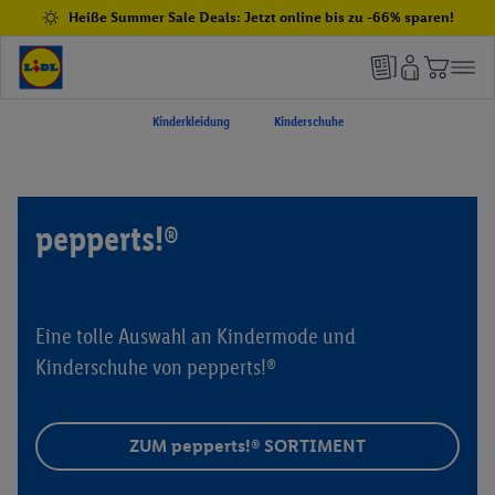
Heiße Summer Sale Deals: Jetzt online bis zu -66% sparen!
Kinderkleidung
Kinderschuhe
pepperts!®
Eine tolle Auswahl an Kindermode und
Kinderschuhe von pepperts!®
ZUM pepperts!® SORTIMENT