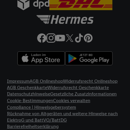
Digital Deutschland GmbH & Co. KG, Bonfelder Straße 2,
74206 Bad Wimpfen.
32a
Lidl Plus Versandkostenfrei-Coupon:
Der 5.95 €
Versandkostenfrei-Coupon gilt nur für Lidl Plus Nutzer bei
Bestellung unter
lidl.de
bis 31.10.2026. Coupon aktivieren und
unter
lidl.de
den in der Lidl Plus App vorgegebenen
Mindestbestellwert auf die im Warenkorb befindlichen Artikel
erfüllen. Sofern nicht im Coupon ein geringerer
Mindestbestellwert angegeben ist, beträgt der
Mindestbestellwert 79 €. Sollte der jeweils geltende
Mindestbestellwert nachträglich in Folge einer Teilretoure
unterschritten werden, behalten wir uns vor, die ursprünglich
Rechtliche Informationen
erlassenen Versandkosten in Höhe von 5.95 € nachträglich in
Impressum
AGB Onlineshop
Widerrufsrecht Onlineshop
Rechnung zu stellen. Coupon wird nach Aktivierung
AGB Geschenkkarte
Widerrufsrecht Geschenkkarte
automatisch im Bestellprozess, sofern mit Lidl Plus Konto im
Datenschutzhinweise
Gesetzliche Zusatzinformationen
Onlineshop angemeldet, abgezogen. Gilt nicht für Lidl Fotos,
Cookie-Bestimmungen
Cookies verwalten
Lidl Reisen, Lidl Connect, Bücher & Medien. Nicht auf
Compliance | Hinweisgebersystem
Lieferzuschlag anwendbar. Keine Barauszahlung. Für bereits
Rücknahme von Altgeräten und weitere Hinweise nach
getätigte Einkäufe ist das Angebot nicht gültig. Angebote auf
ElektroG und BattVO/BattDG
lidl.de
richten sich ausschließlich an Endkunden mit
Barrierefreiheitserklärung
Lieferanschrift in Deutschland; der Kaufvertrag kommt mit