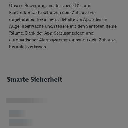
verwendet werden, um daraus eine spezielle Online-Kennung
Unsere Bewegungsmelder sowie Tür- und
zu erstellen (die sogenannte EUID), die wir sodann ähnlich wie
Fensterkontakte schützen dein Zuhause vor
die sogleich beschriebene Utiq-Kennung verwenden können,
ungebetenen Besuchern. Behalte via App alles im
um Sie in von Dritten betriebenen Diensten zu erkennen und
Auge, überwache und steuere mit den Sensoren deine
Ihnen personalisierte Werbung auszuspielen. Hierzu wird von
Räume. Dank der App-Statusanzeigen und
uns und einem der anderen oben genannten Partner auch Ihre
automatischer Alarmsysteme kannst du dein Zuhause
in einen Hashwert umgewandelte E-Mail-Adresse in
beruhigt verlassen.
gemeinsamer Verantwortlichkeit verarbeitet.
Zudem erlauben Sie uns, der Utiq SA/NV („Utiq“) und
Ihrem
Telekommunikationsnetzbetreiber
, die Utiq-Technologie
in den Lidl-Diensten einzusetzen. Utiq prüft zunächst anhand
Ihrer IP-Adresse, ob die Technologie für Sie verfügbar ist.
Smarte Sicherheit
Wenn das der Fall ist, gibt Utiq Ihre IP-Adresse an Ihren
Netzbetreiber weiter, der anhand der IP-Adresse und einer
Kundenkonto-Referenz, wie z.B. Ihrer Mobilfunknummer, eine
Kennung für Utiq erstellt. Wir werden diese Kennung
verwenden, um Sie wiederzuerkennen und Erkenntnisse über
Ihr Nutzungsverhalten in den Lidl-Diensten zu erfassen.
Insbesondere können Sie mittels dieser Technologie auch auf