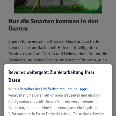
Nur die Smarten kommen in den
Garten
Smart Home endet nicht an der Haustür. Erschaffe
deinen smarten Garten mit Hilfe der intelligenten
Produkte rund um Garten und Heimwerken. Steuer die
Bewässerung deines Rasens und deiner Pflanzen, auch
wenn du im Urlaub bist.
Bevor es weitergeht: Zur Verarbeitung Ihrer
Lasse die Gartenarbeit von unserem Mähroboter und
Daten
dem Bewässerungscomputer erledigen, welche durch
Wir als
Betreiber der Lidl-Webseiten und Lidl-Apps
Sensoren erkennen, wann sie benötigt werden.
verarbeiten Ihre Daten auf unseren Webseiten und unserer
Von gemütlicher Beleuchtung bis hin zu
App (gemeinsam: „Lidl-Dienste“) mittels verschiedener
Zwischensteckern – all unsere smarten und robusten
Techniken, mit denen eine Speicherung und ein Zugriff auf
Tools lassen sich u.a. per App bedienen.
Informationen in Ihrem Endgerät erfolgt. Diese sind teilweise