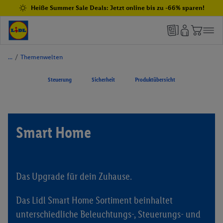
Heiße Summer Sale Deals: Jetzt online bis zu -66% sparen!
/
Themenwelten
Steuerung
Sicherheit
Produktübersicht
Smart Home
Das Upgrade für dein Zuhause.
Das Lidl Smart Home Sortiment beinhaltet
unterschiedliche Beleuchtungs-, Steuerungs- und