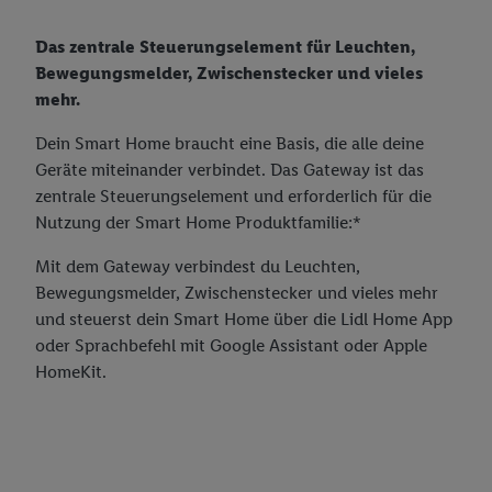
von Zielgruppen durch Statistiken oder Kombinationen
von Daten aus verschiedenen Quellen. Verwendung
Das zentrale Steuerungselement für Leuchten,
reduzierter Daten zur Auswahl von Werbeanzeigen.
Bewegungsmelder, Zwischenstecker und vieles
Messung der Werbeleistung. Verwendung von Profilen
mehr.
zur Auswahl personalisierter Werbung.
Dein Smart Home braucht eine Basis, die alle deine
Liste der Partner (Lieferanten)
Geräte miteinander verbindet. Das Gateway ist das
zentrale Steuerungselement und erforderlich für die
Nutzung der Smart Home Produktfamilie:*
Mit dem Gateway verbindest du Leuchten,
Bewegungsmelder, Zwischenstecker und vieles mehr
und steuerst dein Smart Home über die Lidl Home App
oder Sprachbefehl mit Google Assistant oder Apple
HomeKit.