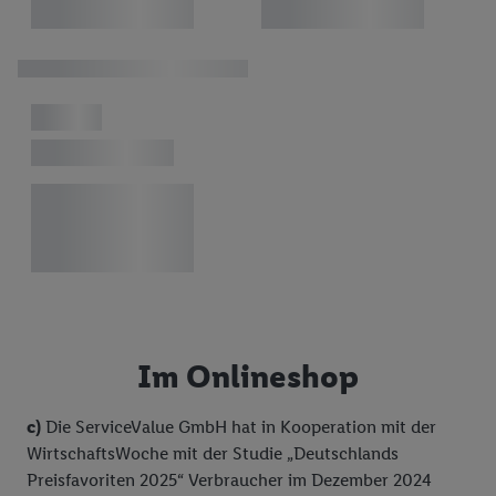
von Zielgruppen durch Statistiken oder Kombinationen
von Daten aus verschiedenen Quellen. Verwendung
reduzierter Daten zur Auswahl von Werbeanzeigen.
Messung der Werbeleistung. Verwendung von Profilen
zur Auswahl personalisierter Werbung.
Liste der Partner (Lieferanten)
Im Onlineshop
c)
Die ServiceValue GmbH hat in Kooperation mit der
WirtschaftsWoche mit der Studie „Deutschlands
Preisfavoriten 2025“ Verbraucher im Dezember 2024