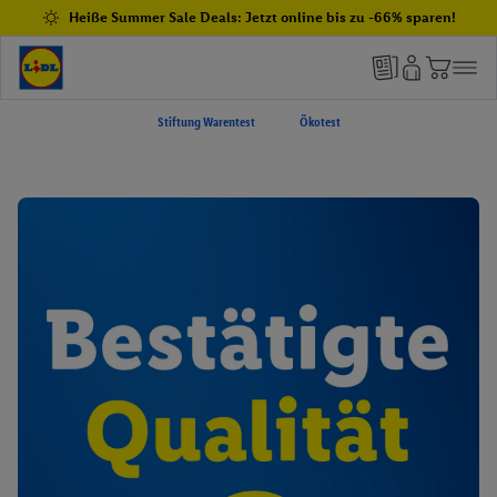
Heiße Summer Sale Deals: Jetzt online bis zu -66% sparen!
Stiftung Warentest
Ökotest