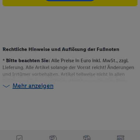
Rechtliche Hinweise und Auflösung der Fußnoten
*
Bitte beachten Sie:
Alle Preise in Euro inkl. MwSt., zzgl.
Lieferung. Alle Artikel solange der Vorrat reicht! Änderungen
und Irrtümer vorbehalten. Artikel teilweise nicht in allen
Größen und Farben erhältlich. Abbildungen ähnlich. Bitte
Mehr anzeigen
beachten Sie, dass wir nur Bestellungen von Kunden mit einer
Lieferanschrift in Deutschland akzeptieren. Dieser Artikel
kann aufgrund begrenzter Vorratsmenge bereits im Laufe des
ersten Angebotstages ausverkauft sein. Alle Preise ohne
Deko. Weitere Informationen können auch auf der jeweiligen
Angebotsseite des Produkts gefunden werden.
** Weitere Informationen zur Verfügbarkeit und den
Bedingungen der Coupons sind über den jeweiligen Link am