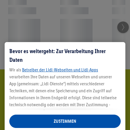
Bevor es weitergeht: Zur Verarbeitung Ihrer
Daten
Wir als
Betreiber der Lidl-Webseiten und Lidl-Apps
verarbeiten Ihre Daten auf unseren Webseiten und unserer
App (gemeinsam: „Lidl-Dienste“) mittels verschiedener
Techniken, mit denen eine Speicherung und ein Zugriff auf
Informationen in Ihrem Endgerät erfolgt. Diese sind teilweise
technisch notwendig oder werden mit Ihrer Zustimmung -
auch durch Partner (u.a.
als separat
oder gemeinsam
Verantwortliche; im Zusammenhang mit dem IAB TCF
ZUSTIMMEN
insgesamt
6
Partner) - für komfortable Einstellungen, zur