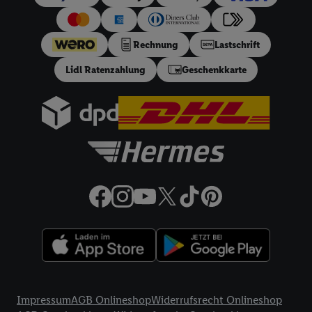
von 3, 6, 9, 12, 18 oder 24 Monaten. Ab 60 € und bis zu 5000
€ Bestellwert mit monatlicher Mindestrate von 10 €. Es gilt
ein effektiver Jahreszins von 10.99% p.a, entspricht einem
Rechnung
Lastschrift
festen Sollzinssatz von 10,48% p.a. Repräsentatives Beispiel
gem. §17 (4) PAngV: Nettodarlehensbetrag 200 €,
Lidl Ratenzahlung
Geschenkkarte
Gesamtbetrag 212.10 €, 12 monatliche Raten à 17.68 €, eff.
Jahreszins 10.99% p.a. Der Teilzahlungsverkäufer ist Lidl
Digital Deutschland GmbH & Co. KG, Bonfelder Straße 2,
74206 Bad Wimpfen.
32a
Lidl Plus Versandkostenfrei-Coupon:
Der 5.95 €
Versandkostenfrei-Coupon gilt nur für Lidl Plus Nutzer bei
Bestellung unter
lidl.de
bis 31.10.2026. Coupon aktivieren und
unter
lidl.de
den in der Lidl Plus App vorgegebenen
Mindestbestellwert auf die im Warenkorb befindlichen Artikel
erfüllen. Sofern nicht im Coupon ein geringerer
Mindestbestellwert angegeben ist, beträgt der
Mindestbestellwert 79 €. Sollte der jeweils geltende
Mindestbestellwert nachträglich in Folge einer Teilretoure
unterschritten werden, behalten wir uns vor, die ursprünglich
Rechtliche Informationen
erlassenen Versandkosten in Höhe von 5.95 € nachträglich in
Impressum
AGB Onlineshop
Widerrufsrecht Onlineshop
Rechnung zu stellen. Coupon wird nach Aktivierung