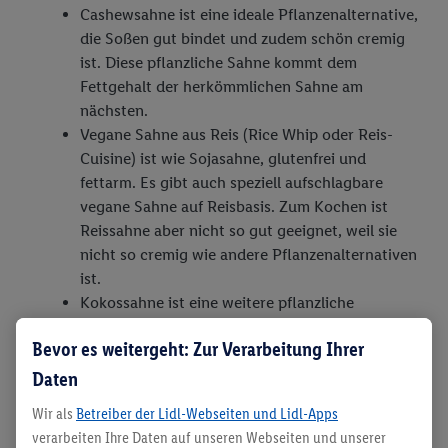
Cashewsahne ist eine ideale Pflanzenalternative,
die Soßen gut bindet und zudem schön cremig
ist. Diese pflanzliche Sahne kommt dem
Fettgehalt der herkömmlichen Sahne am
nächsten.
Vegane Sahne aus Reis (Rice Whip oder Reis-
Cuisine) ist wie Sojasahne, glutenfrei und
fettarm. Es gibt auch speziell aufschlagbare
vegane Sahne auf Reisbasis. Zum Kochen ist
Reissahne aber nicht so gut geeignet, weil sie
nicht so cremig wie andere Pflanzenalternativen
ist.
Kokossahne ist eine weitere pflanzliche
Alternative, die vor allem zum Aufschlagen eine
Bevor es weitergeht: Zur Verarbeitung Ihrer
ausgezeichnete Wahl ist.
Daten
Vegane Sahne selber machen – so
Wir als
Betreiber der Lidl-Webseiten und Lidl-Apps
funktioniert es
verarbeiten Ihre Daten auf unseren Webseiten und unserer