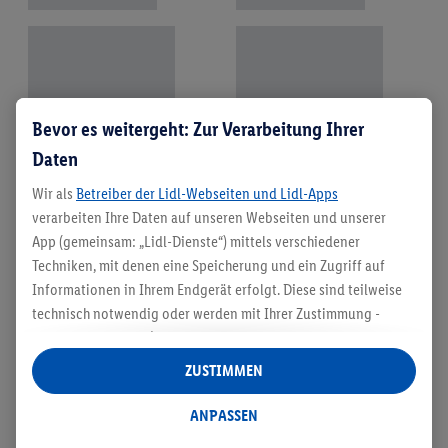
Bevor es weitergeht: Zur Verarbeitung Ihrer
Daten
Wir als
Betreiber der Lidl-Webseiten und Lidl-Apps
verarbeiten Ihre Daten auf unseren Webseiten und unserer
App (gemeinsam: „Lidl-Dienste“) mittels verschiedener
Techniken, mit denen eine Speicherung und ein Zugriff auf
Informationen in Ihrem Endgerät erfolgt. Diese sind teilweise
technisch notwendig oder werden mit Ihrer Zustimmung -
auch durch Partner (u.a.
als separat
oder gemeinsam
Verantwortliche; im Zusammenhang mit dem IAB TCF
ZUSTIMMEN
insgesamt
6
Partner) - für komfortable Einstellungen, zur
Statistik-Erstellung oder für personalisierte Werbung
ANPASSEN
innerhalb und außerhalb der Lidl-Dienste verwendet.