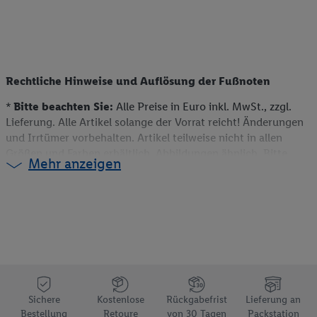
Rechtliche Hinweise und Auflösung der Fußnoten
*
Bitte beachten Sie:
Alle Preise in Euro inkl. MwSt., zzgl.
Lieferung. Alle Artikel solange der Vorrat reicht! Änderungen
und Irrtümer vorbehalten. Artikel teilweise nicht in allen
Größen und Farben erhältlich. Abbildungen ähnlich. Bitte
Mehr anzeigen
beachten Sie, dass wir nur Bestellungen von Kunden mit einer
Lieferanschrift in Deutschland akzeptieren. Dieser Artikel
kann aufgrund begrenzter Vorratsmenge bereits im Laufe des
ersten Angebotstages ausverkauft sein. Alle Preise ohne
Deko. Weitere Informationen können auch auf der jeweiligen
Angebotsseite des Produkts gefunden werden.
** Weitere Informationen zur Verfügbarkeit und den
Bedingungen der Coupons sind über den jeweiligen Link am
Coupon aufrufbar.
Sichere
Kostenlose
Rückgabefrist
Lieferung an
e)
Preisvorteil gegenüber dem Grundpreis einer
Bestellung
Retoure
von 30 Tagen
Packstation