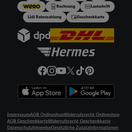
ein effektiver Jahreszins von 10.99% p.a, entspricht einem
Rechnung
Lastschrift
festen Sollzinssatz von 10,48% p.a. Repräsentatives Beispiel
gem. §17 (4) PAngV: Nettodarlehensbetrag 200 €,
Lidl Ratenzahlung
Geschenkkarte
Gesamtbetrag 212.10 €, 12 monatliche Raten à 17.68 €, eff.
Jahreszins 10.99% p.a. Der Teilzahlungsverkäufer ist Lidl
Digital Deutschland GmbH & Co. KG, Bonfelder Straße 2,
74206 Bad Wimpfen.
32a
Lidl Plus Versandkostenfrei-Coupon:
Der 5.95 €
Versandkostenfrei-Coupon gilt nur für Lidl Plus Nutzer bei
Bestellung unter
lidl.de
bis 31.10.2026. Coupon aktivieren und
unter
lidl.de
den in der Lidl Plus App vorgegebenen
Mindestbestellwert auf die im Warenkorb befindlichen Artikel
erfüllen. Sofern nicht im Coupon ein geringerer
Mindestbestellwert angegeben ist, beträgt der
Mindestbestellwert 79 €. Sollte der jeweils geltende
Mindestbestellwert nachträglich in Folge einer Teilretoure
unterschritten werden, behalten wir uns vor, die ursprünglich
Rechtliche Informationen
erlassenen Versandkosten in Höhe von 5.95 € nachträglich in
Impressum
AGB Onlineshop
Widerrufsrecht Onlineshop
Rechnung zu stellen. Coupon wird nach Aktivierung
AGB Geschenkkarte
Widerrufsrecht Geschenkkarte
automatisch im Bestellprozess, sofern mit Lidl Plus Konto im
Datenschutzhinweise
Gesetzliche Zusatzinformationen
Onlineshop angemeldet, abgezogen. Gilt nicht für Lidl Fotos,