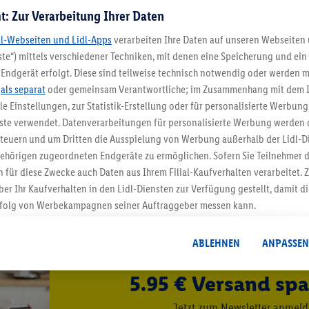
t: Zur Verarbeitung Ihrer Daten
dl-Webseiten und Lidl-Apps
verarbeiten Ihre Daten auf unseren Webseiten
te“) mittels verschiedener Techniken, mit denen eine Speicherung und ein 
Endgerät erfolgt. Diese sind teilweise technisch notwendig oder werden m
.
als separat
oder gemeinsam Verantwortliche; im Zusammenhang mit dem 
ble Einstellungen, zur Statistik-Erstellung oder für personalisierte Werbun
nste verwendet. Datenverarbeitungen für personalisierte Werbung werden
euern und um Dritten die Ausspielung von Werbung außerhalb der Lidl-Di
ehörigen zugeordneten Endgeräte zu ermöglichen. Sofern Sie Teilnehmer de
 für diese Zwecke auch Daten aus Ihrem Filial-Kaufverhalten verarbeitet
ber Ihr Kaufverhalten in den Lidl-Diensten zur Verfügung gestellt, damit di
folg von Werbekampagnen seiner Auftraggeber messen kann.
n USA günstig im LIDL Online-Shop kaufen ✓ 90 Tage Rückgaberecht ✓ Schne
isierter Werbung basiert auf der Generierung von auch mit Daten von and
. Dies umfasst die Zusammenführung von Daten (z.B. über Ihre Nutzung der 
ABLEHNEN
ANPASSEN
dl-Diensten, Informationen aus Ihrem Kundenkonto - z.B. Alter oder Geschl
 auch über verschiedene Endgeräte und Lidl-Dienste hinweg einschließli
5.95 € Versand spa
auf Informationen auf Ihren Endgeräten zur Erstellung von Zielgruppen (
nhang mit dem Ausspielen dieser Werbung erfolgen Verarbeitungen auch
Jetzt zum Newsletter anmel