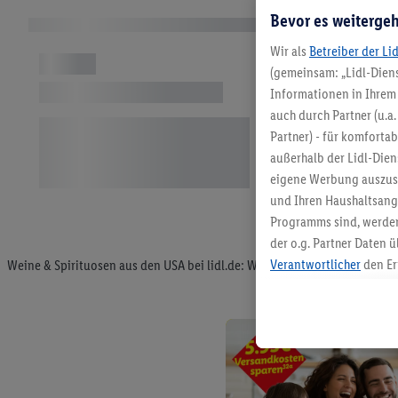
Bevor es weitergeh
Wir als
Betreiber der Li
(gemeinsam: „Lidl-Diens
Informationen in Ihrem 
auch durch Partner (u.a
Partner) - für komforta
außerhalb der Lidl-Die
eigene Werbung auszust
und Ihren Haushaltsang
Programms sind, werden
der o.g. Partner Daten ü
Verantwortlicher
den Er
Weine & Spirituosen aus den USA bei lidl.de: Wein oder Whiskey aus de
Die Erstellung personal
angereicherten Profilen
Kaufverhalten in den Li
genauen Standortdaten)
und/ oder dem Zugriff 
Segmenten). Im Zusamme