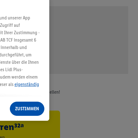
 und unserer App
Zugriff auf
it Ihrer Zustimmung -
IAB TCF insgesamt
6
g innerhalb und
 durchgeführt, um
enste über die Ihnen
s Lidl Plus-
. Zudem werden einem
eser als
eigenständig
ller Versand ✓ Jetzt bestellen!
eren Diensten
Lidl-Dienste, Ihr
ZUSTIMMEN
echt - sowie Ihre
ch dem Speichern von
ren³²ᵃ
sogenannten
 zur Leistungs-/
den