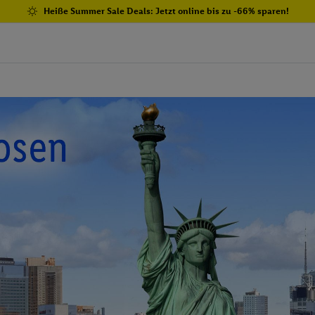
Heiße Summer Sale Deals: Jetzt online bis zu -66% sparen!