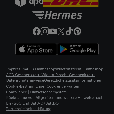
74206 Bad Wimpfen.
32a
Lidl Plus Versandkostenfrei-Coupon:
Der 5.95 €
Versandkostenfrei-Coupon gilt nur für Lidl Plus Nutzer bei
Bestellung unter
lidl.de
bis 31.10.2026. Coupon aktivieren und
unter
lidl.de
den in der Lidl Plus App vorgegebenen
Mindestbestellwert auf die im Warenkorb befindlichen Artikel
erfüllen. Sofern nicht im Coupon ein geringerer
Mindestbestellwert angegeben ist, beträgt der
Mindestbestellwert 79 €. Sollte der jeweils geltende
Mindestbestellwert nachträglich in Folge einer Teilretoure
unterschritten werden, behalten wir uns vor, die ursprünglich
Rechtliche Informationen
erlassenen Versandkosten in Höhe von 5.95 € nachträglich in
Impressum
AGB Onlineshop
Widerrufsrecht Onlineshop
Rechnung zu stellen. Coupon wird nach Aktivierung
AGB Geschenkkarte
Widerrufsrecht Geschenkkarte
automatisch im Bestellprozess, sofern mit Lidl Plus Konto im
Datenschutzhinweise
Gesetzliche Zusatzinformationen
Onlineshop angemeldet, abgezogen. Gilt nicht für Lidl Fotos,
Cookie-Bestimmungen
Cookies verwalten
Lidl Reisen, Lidl Connect, Bücher & Medien. Nicht auf
Compliance | Hinweisgebersystem
Lieferzuschlag anwendbar. Keine Barauszahlung. Für bereits
Rücknahme von Altgeräten und weitere Hinweise nach
getätigte Einkäufe ist das Angebot nicht gültig. Angebote auf
ElektroG und BattVO/BattDG
lidl.de
richten sich ausschließlich an Endkunden mit
Barrierefreiheitserklärung
Lieferanschrift in Deutschland; der Kaufvertrag kommt mit