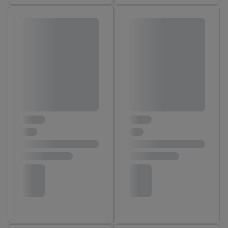
Zugriff auf Informationen auf einem Endgerät.
Entwicklung und Verbesserung der Angebote. Analyse
von Zielgruppen durch Statistiken oder Kombinationen
von Daten aus verschiedenen Quellen. Verwendung
reduzierter Daten zur Auswahl von Werbeanzeigen.
Messung der Werbeleistung. Verwendung von Profilen
zur Auswahl personalisierter Werbung.
Liste der Partner (Lieferanten)