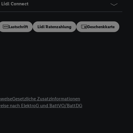
Lidl Connect
Lastschrift
Lidl Ratenzahlung
Geschenkkarte
nweise
Gesetzliche Zusatzinformationen
weise nach ElektroG und BattVO/BattDG