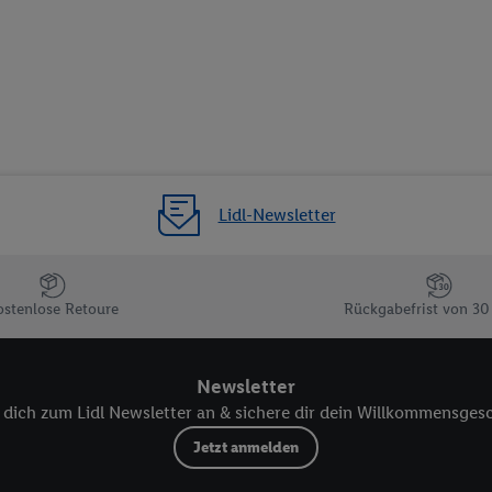
herheit, Verhinderung und Aufdeckung von Betrug und Fehlerbehebung, Be
d Inhalten, Abgleichung und Kombination von Daten aus unterschiedlich
ner Endgeräte, Identifikation von Geräten anhand automatisch übermittel
on Werbekampagnen durch TTD und Nutzung der Telekommunikations-basie
es Marketing, sowie:
Standortdaten. Erstellung von Profilen für personalisierte Werbung. Spe
Lidl-Newsletter
tionen auf einem Endgerät. Entwicklung und Verbesserung der Angebote. 
Statistiken oder Kombinationen von Daten aus verschiedenen Quellen. V
zur Auswahl von Werbeanzeigen. Messung der Werbeleistung. Verwendung v
erter Werbung.
ostenlose Retoure
Rückgabefrist von 30
 (Lieferanten)
Newsletter
dich zum Lidl Newsletter an & sichere dir dein Willkommensges
Jetzt anmelden