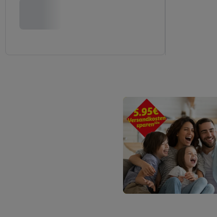
Hierzu wird von uns un
Adresse in gemeinsamer 
Zudem erlauben Sie uns,
den Lidl-Diensten einzus
Wenn das der Fall ist, g
Kundenkonto-Referenz, 
verwenden, um Sie wied
Insbesondere können Sie
werden, damit wir Ihnen
Nutzung der Utiq-Techno
widerrufen - jederzeit 
Telekommunikations-basi
die Lidl-Dienste) wider
Durch einen Klick auf „
„Zustimmen“ stimmen Si
genannten Partner zu. W
jederzeit mit Wirkung f
finden Sie hier.
Unter „A
nachfolgend schlagwort