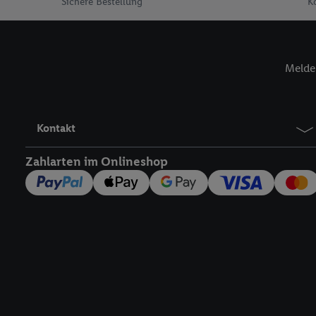
Sichere Bestellung
K
verwenden, um Sie wied
Insbesondere können Sie
werden, damit wir Ihnen
Nutzung der Utiq-Techno
Melde 
widerrufen - jederzeit 
Telekommunikations-basi
die Lidl-Dienste) wider
Kontakt
Durch einen Klick auf „
„Zustimmen“ stimmen Si
Zahlarten im Onlineshop
genannten Partner zu. W
jederzeit mit Wirkung f
finden Sie hier.
Unter „A
nachfolgend schlagwort
Erfolgsmessung:
Gewährleistung der Sic
Anzeige von Werbung un
Verknüpfung verschiede
Messung des Erfolgs v
Technologie für digital