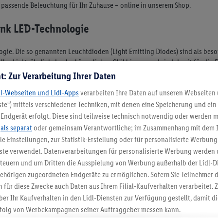
e passende Beleuchtung für Ihr Zuhause – online in unserem Shop.
dank LED-Technologie
ogie. Die so genannten Leuchtdioden (Light Emitting Diodes) sind als be
les Licht, ähnlich den herkömmlichen Glühbirnen, und sind damit für die 
ED-Lichtleisten und LED-Einbaustrahler in der passenden Lichtfarbe zu b
t: Zur Verarbeitung Ihrer Daten
dl-Webseiten und Lidl-Apps
verarbeiten Ihre Daten auf unseren Webseiten
ohnzimmer
te“) mittels verschiedener Techniken, mit denen eine Speicherung und ein 
Endgerät erfolgt. Diese sind teilweise technisch notwendig oder werden m
griert werden, bietet Ihnen LIDL.de auch eine Auswahl batteriebetriebene
.
als separat
oder gemeinsam Verantwortliche; im Zusammenhang mit dem 
ibler in Ihren individuellen Beleuchtungsideen. Ob Sie die Arbeitsfläche Ih
ble Einstellungen, zur Statistik-Erstellung oder für personalisierte Werbun
etzen wollen, in unserem Onlineshop gibt es die vollständigen Montagesät
selbstverständlich günstig bei LIDL.
nste verwendet. Datenverarbeitungen für personalisierte Werbung werden
euern und um Dritten die Ausspielung von Werbung außerhalb der Lidl-Di
ehörigen zugeordneten Endgeräte zu ermöglichen. Sofern Sie Teilnehmer de
 für diese Zwecke auch Daten aus Ihrem Filial-Kaufverhalten verarbeitet
ber Ihr Kaufverhalten in den Lidl-Diensten zur Verfügung gestellt, damit di
5.95 € Versand spa
folg von Werbekampagnen seiner Auftraggeber messen kann.