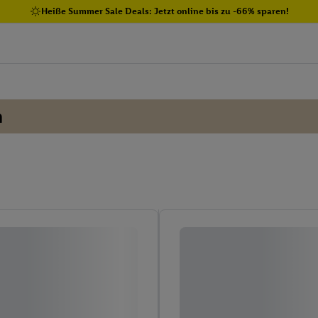
Heiße Summer Sale Deals: Jetzt online bis zu -66% sparen!
n