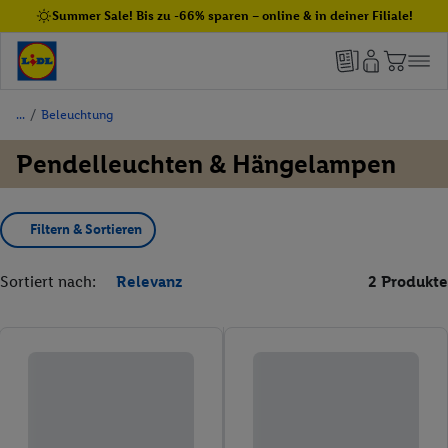
Summer Sale! Bis zu -66% sparen – online & in deiner Filiale!
/
Beleuchtung
Pendelleuchten & Hängelampen
Filtern & Sortieren
Sortiert nach:
Relevanz
2 Produkte