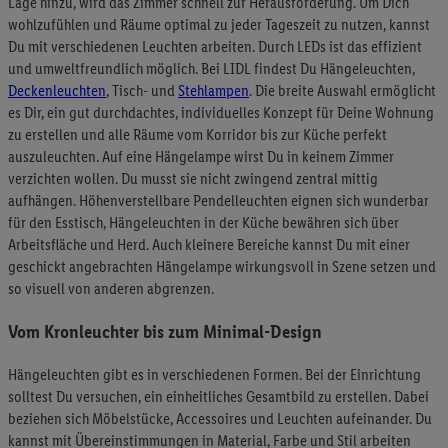
Lage hinzu, wird das Zimmer schnell zur Herausforderung. Um Dich
wohlzufühlen und Räume optimal zu jeder Tageszeit zu nutzen, kannst
Du mit verschiedenen Leuchten arbeiten. Durch LEDs ist das effizient
und umweltfreundlich möglich. Bei LIDL findest Du Hängeleuchten,
Deckenleuchten
, Tisch- und
Stehlampen
. Die breite Auswahl ermöglicht
es Dir, ein gut durchdachtes, individuelles Konzept für Deine Wohnung
zu erstellen und alle Räume vom Korridor bis zur Küche perfekt
auszuleuchten. Auf eine Hängelampe wirst Du in keinem Zimmer
verzichten wollen. Du musst sie nicht zwingend zentral mittig
aufhängen. Höhenverstellbare Pendelleuchten eignen sich wunderbar
für den Esstisch, Hängeleuchten in der Küche bewähren sich über
Arbeitsfläche und Herd. Auch kleinere Bereiche kannst Du mit einer
geschickt angebrachten Hängelampe wirkungsvoll in Szene setzen und
so visuell von anderen abgrenzen.
Vom Kronleuchter bis zum Minimal-Design
Hängeleuchten gibt es in verschiedenen Formen. Bei der Einrichtung
solltest Du versuchen, ein einheitliches Gesamtbild zu erstellen. Dabei
beziehen sich Möbelstücke, Accessoires und Leuchten aufeinander. Du
kannst mit Übereinstimmungen in Material, Farbe und Stil arbeiten