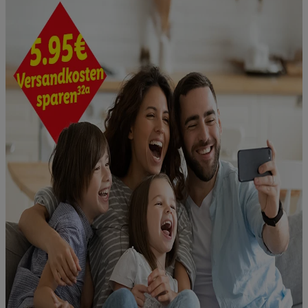
Ihnen personalisierte Werbung auszuspielen. Hierzu wird von
uns und einem der anderen oben genannten Partner auch Ihre
in einen Hashwert umgewandelte E-Mail-Adresse in
gemeinsamer Verantwortlichkeit verarbeitet.
Zudem erlauben Sie uns, der Utiq SA/NV („Utiq“) und
Ihrem
Telekommunikationsnetzbetreiber
, die Utiq-Technologie
in den Lidl-Diensten einzusetzen. Utiq prüft zunächst anhand
Ihrer IP-Adresse, ob die Technologie für Sie verfügbar ist.
Wenn das der Fall ist, gibt Utiq Ihre IP-Adresse an Ihren
Netzbetreiber weiter, der anhand der IP-Adresse und einer
Kundenkonto-Referenz, wie z.B. Ihrer Mobilfunknummer, eine
Kennung für Utiq erstellt. Wir werden diese Kennung
verwenden, um Sie wiederzuerkennen und Erkenntnisse über
Ihr Nutzungsverhalten in den Lidl-Diensten zu erfassen.
Insbesondere können Sie mittels dieser Technologie auch auf
Diensten wiedererkannt werden, die von Dritten betrieben
werden, damit wir Ihnen dort personalisierte Werbung
ausspielen können. Sie können Ihre Einwilligung speziell zur
Nutzung der Utiq-Technologie - zusätzlich zur weiter unten