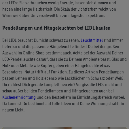
der LEDs: Sie verbrauchen wenig Energie, lassen sich dimmen und
Standortdaten) auch über verschiedene Endgeräte und Lidl-
haben eine lange Haltbarkeit. Die Skala der Lichtfarben reicht von
Dienste hinweg einschließlich dem Speichern von und/ oder
Warmweiß über Universalweiß bis zum Tageslichtspektrum.
dem Zugriff auf Informationen auf Ihren Endgeräten zur
Erstellung von Zielgruppen (sogenannten Segmenten). Im
Pendellampen und Hängeleuchten bei LIDL kaufen
Zusammenhang mit dem Ausspielen dieser Werbung erfolgen
Verarbeitungen auch zur Leistungs-/ Erfolgsmessung der
Bei LIDL brauchst Du nicht schwarz zu sehen,
Leuchtmittel
sind immer
Werbung, zur Zielgruppenforschung, zur Entwicklung von
lieferbar und die passende Hängeleuchte findest Du bei der großen
Auswahl im Online-Shop bestimmt auch. Achte bei der Auswahl Deiner
Angeboten sowie zur technischen Sicherung und Optimierung
LED-Pendelleuchte darauf, dass sie zu Deinem Ambiente passt. Glas und
dieser Werbeausspielungen.
Holz oder Metalle wie Kupfer geben einer Hängeleuchte etwas
Sofern Sie hier Ihre Zustimmung dazu erteilen und danach ein
Besonderes: Natur trifft auf Funktion. Zu dieser Art von Pendellampen
Lidl Plus-Konto erstellen bzw. sich in Ihr bestehendes Lidl
passen Leinen und Holz ebenso wie Lackflächen in Schwarz oder Weiß.
Plus-Konto einloggen, kann darüber hinaus auch Ihre dort
Du richtest Dich gerade komplett neu ein? Vergiss die LEDs nicht und
angegebene E-Mail-Adresse von uns in gemeinsamer
schau außer bei den Pendellampen und Hängeleuchten auch bei
Verantwortlichkeit mit einem der oben genannten Partner
Kücheneinrichtung
und den Bestsellern im Einrichtungsbereich vorbei.
verwendet werden, um daraus eine spezielle Online-Kennung
Da kommst Du bestimmt auf tolle Ideen und Deine Wohnung strahlt in
zu erstellen (die sogenannte EUID), die wir sodann ähnlich wie
neuem Licht.
die sogleich beschriebene Utiq-Kennung verwenden können,
um Sie in von Dritten betriebenen Diensten zu erkennen und