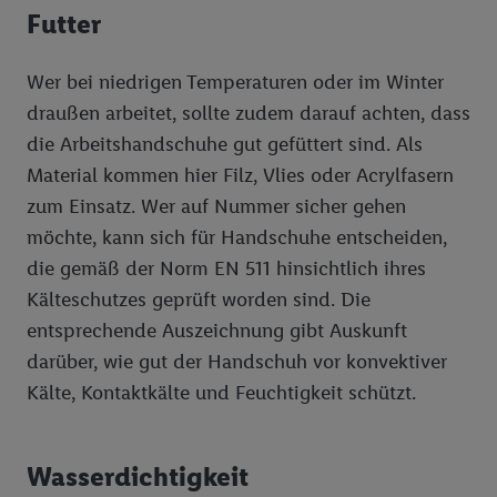
Futter
Die Erstellung personalisierter Werbung basiert auf der
Generierung von auch mit Daten von anderen Diensten
angereicherten Profilen. Dies umfasst die Zusammenführung
Wer bei niedrigen Temperaturen oder im Winter
von Daten (z.B. über Ihre Nutzung der Lidl-Dienste, Ihr
draußen arbeitet, sollte zudem darauf achten, dass
Kaufverhalten in den Lidl-Diensten, Informationen aus Ihrem
die Arbeitshandschuhe gut gefüttert sind. Als
Kundenkonto - z.B. Alter oder Geschlecht - sowie Ihre genauen
Material kommen hier Filz, Vlies oder Acrylfasern
Standortdaten) auch über verschiedene Endgeräte und Lidl-
zum Einsatz. Wer auf Nummer sicher gehen
Dienste hinweg einschließlich dem Speichern von und/ oder
dem Zugriff auf Informationen auf Ihren Endgeräten zur
möchte, kann sich für Handschuhe entscheiden,
Erstellung von Zielgruppen (sogenannten Segmenten). Im
die gemäß der Norm EN 511 hinsichtlich ihres
Zusammenhang mit dem Ausspielen dieser Werbung erfolgen
Kälteschutzes geprüft worden sind. Die
Verarbeitungen auch zur Leistungs-/ Erfolgsmessung der
entsprechende Auszeichnung gibt Auskunft
Werbung, zur Zielgruppenforschung, zur Entwicklung von
darüber, wie gut der Handschuh vor konvektiver
Angeboten sowie zur technischen Sicherung und Optimierung
Kälte, Kontaktkälte und Feuchtigkeit schützt.
dieser Werbeausspielungen.
Sofern Sie hier Ihre Zustimmung dazu erteilen und danach ein
Lidl Plus-Konto erstellen bzw. sich in Ihr bestehendes Lidl
Wasserdichtigkeit
Plus-Konto einloggen, kann darüber hinaus auch Ihre dort