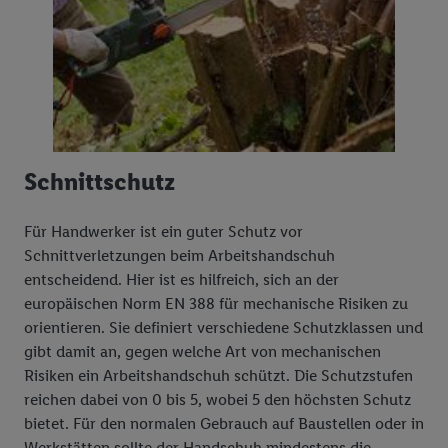
Ihr Nutzungsverhalten in den Lidl-Diensten zu erfassen.
Insbesondere können Sie mittels dieser Technologie auch auf
Diensten wiedererkannt werden, die von Dritten betrieben
werden, damit wir Ihnen dort personalisierte Werbung
ausspielen können. Sie können Ihre Einwilligung speziell zur
Nutzung der Utiq-Technologie - zusätzlich zur weiter unten
erläuterten Möglichkeit, Ihre Einwilligung generell zu
Schnittschutz
widerrufen - jederzeit auch über
das Datenschutzportal von
Utiq („consenthub“)
oder über „Anpassen“/„Nutzung der
Telekommunikations-basierten Utiq-Technologie für digitales
Für Handwerker ist ein guter Schutz vor
Marketing“ am unteren Ende dieser Einwilligung (nur für die
Schnittverletzungen beim Arbeitshandschuh
Lidl-Dienste) widerrufen. Weitere Informationen finden Sie in
entscheidend. Hier ist es hilfreich, sich an der
den
Datenschutzbestimmungen von Utiq
.
europäischen Norm EN 388 für mechanische Risiken zu
Durch einen Klick auf „Ablehnen“ können Sie nur den Einsatz
orientieren. Sie definiert verschiedene Schutzklassen und
notwendiger Techniken zulassen. Durch einen Klick auf
gibt damit an, gegen welche Art von mechanischen
„Zustimmen“ stimmen Sie allen Verarbeitungen zu sämtlichen
Risiken ein Arbeitshandschuh schützt. Die Schutzstufen
vorgenannten Zwecken unter Einbindung sämtlicher
reichen dabei von 0 bis 5, wobei 5 den höchsten Schutz
genannten Partner zu. Weitere Informationen, auch zur
bietet. Für den normalen Gebrauch auf Baustellen oder in
Speicherdauer der Daten und zu Ihrem Recht, Ihre
Werkstätten sollte der Handschuh mindestens die