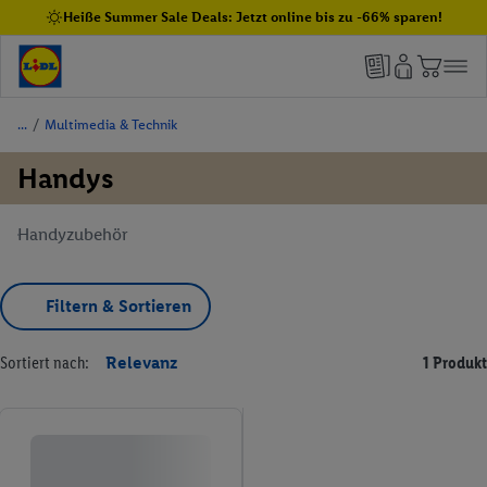
Heiße Summer Sale Deals: Jetzt online bis zu -66% sparen!
/
Multimedia & Technik
Handys
Handyzubehör
Filtern & Sortieren
Sortiert nach:
Relevanz
1 Produkt