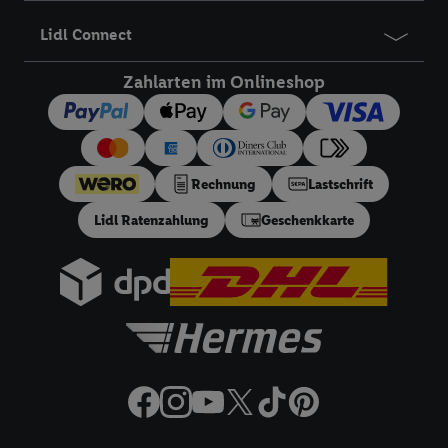
ausspielen können. Sie können Ihre Einwilligung speziell zur
Lidl Connect
Nutzung der Utiq-Technologie - zusätzlich zur weiter unten
erläuterten Möglichkeit, Ihre Einwilligung generell zu
Zahlarten im Onlineshop
widerrufen - jederzeit auch über
das Datenschutzportal von
Utiq („consenthub“)
oder über „Anpassen“/„Nutzung der
Telekommunikations-basierten Utiq-Technologie für digitales
Marketing“ am unteren Ende dieser Einwilligung (nur für die
Rechnung
Lastschrift
Lidl-Dienste) widerrufen. Weitere Informationen finden Sie in
den
Datenschutzbestimmungen von Utiq
.
Lidl Ratenzahlung
Geschenkkarte
Durch einen Klick auf „Ablehnen“ können Sie nur den Einsatz
notwendiger Techniken zulassen. Durch einen Klick auf
„Zustimmen“ stimmen Sie allen Verarbeitungen zu sämtlichen
vorgenannten Zwecken unter Einbindung sämtlicher
genannten Partner zu. Weitere Informationen, auch zur
Speicherdauer der Daten und zu Ihrem Recht, Ihre
Einwilligung jederzeit mit Wirkung für die Zukunft zu
widerrufen, finden Sie in unseren
Datenschutzbestimmungen
.
Die Impressen finden Sie hier.
Unter „Anpassen“ können Sie