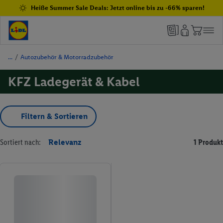
Heiße Summer Sale Deals: Jetzt online bis zu -66% sparen!
/
Autozubehör & Motorradzubehör
KFZ Ladegerät & Kabel
Filtern & Sortieren
Sortiert nach:
Relevanz
1 Produkt