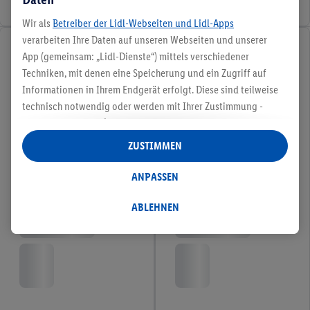
Wir als
Betreiber der Lidl-Webseiten und Lidl-Apps
verarbeiten Ihre Daten auf unseren Webseiten und unserer
App (gemeinsam: „Lidl-Dienste“) mittels verschiedener
Techniken, mit denen eine Speicherung und ein Zugriff auf
Informationen in Ihrem Endgerät erfolgt. Diese sind teilweise
technisch notwendig oder werden mit Ihrer Zustimmung -
auch durch Partner (u.a.
als separat
oder gemeinsam
Verantwortliche; im Zusammenhang mit dem IAB TCF
ZUSTIMMEN
insgesamt
6
Partner) - für komfortable Einstellungen, zur
Statistik-Erstellung oder für personalisierte Werbung
ANPASSEN
innerhalb und außerhalb der Lidl-Dienste verwendet.
Datenverarbeitungen für personalisierte Werbung werden
ABLEHNEN
durchgeführt, um eigene Werbung auszusteuern und um
Dritten die Ausspielung von Werbung außerhalb der Lidl-
Dienste über die Ihnen und Ihren Haushaltsangehörigen
zugeordneten Endgeräte zu ermöglichen. Sofern Sie
Teilnehmer des Lidl Plus-Programms sind, werden für diese
Zwecke auch Daten aus Ihrem Filial-Kaufverhalten verarbeitet.