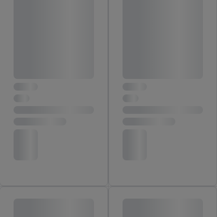
Telekommunikations-basierten Utiq-Technologie für digitales
Marketing, sowie:
Verwendung genauer Standortdaten. Erstellung von
Profilen für personalisierte Werbung. Speichern von oder
Zugriff auf Informationen auf einem Endgerät.
Entwicklung und Verbesserung der Angebote. Analyse
von Zielgruppen durch Statistiken oder Kombinationen
von Daten aus verschiedenen Quellen. Verwendung
reduzierter Daten zur Auswahl von Werbeanzeigen.
Messung der Werbeleistung. Verwendung von Profilen
zur Auswahl personalisierter Werbung.
Liste der Partner (Lieferanten)