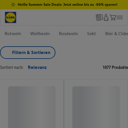
Heiße Summer Sale Deals: Jetzt online bis zu -66% sparen!
Rotwein
Weißwein
Roséwein
Sekt
Bier & Cide
Filtern & Sortieren
Sortiert nach:
Relevanz
1077 Produkte