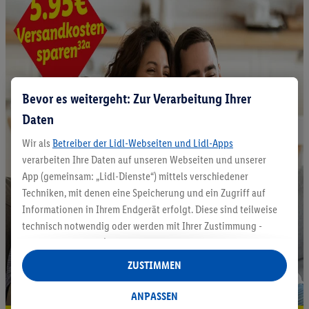
Bevor es weitergeht: Zur Verarbeitung Ihrer
Daten
Wir als
Betreiber der Lidl-Webseiten und Lidl-Apps
verarbeiten Ihre Daten auf unseren Webseiten und unserer
App (gemeinsam: „Lidl-Dienste“) mittels verschiedener
Techniken, mit denen eine Speicherung und ein Zugriff auf
Informationen in Ihrem Endgerät erfolgt. Diese sind teilweise
technisch notwendig oder werden mit Ihrer Zustimmung -
auch durch Partner (u.a.
als separat
oder gemeinsam
Verantwortliche; im Zusammenhang mit dem IAB TCF
ZUSTIMMEN
insgesamt
6
Partner) - für komfortable Einstellungen, zur
Statistik-Erstellung oder für personalisierte Werbung
ANPASSEN
innerhalb und außerhalb der Lidl-Dienste verwendet.