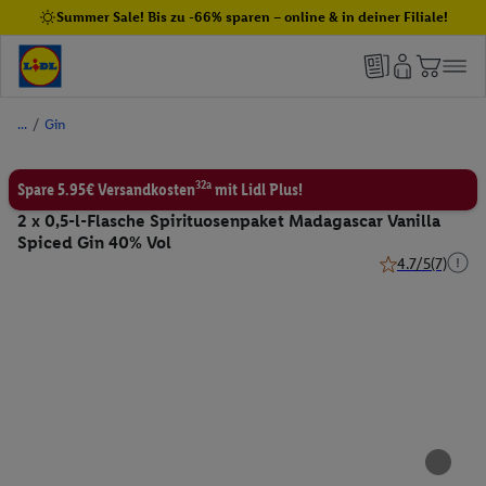
Summer Sale! Bis zu -66% sparen – online & in deiner Filiale!
/
Gin
32a
Spare 5.95€ Versandkosten
mit Lidl Plus!
2 x 0,5-l-Flasche Spirituosenpaket Madagascar Vanilla
Spiced Gin 40% Vol
4.7/5
(7)
4.7 von 5 Stern