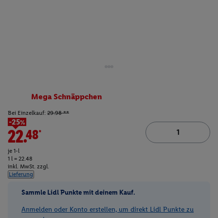
Mega Schnäppchen
Bei Einzelkauf:
29.98 **
-25%
22.48*
je 1-l
1 l = 22.48
inkl. MwSt. zzgl.
Lieferung
Sammle Lidl Punkte mit deinem Kauf.
Anmelden oder Konto erstellen, um direkt Lidl Punkte zu