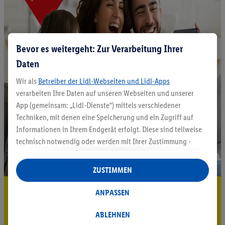
Bevor es weitergeht: Zur Verarbeitung Ihrer
Daten
Wir als
Betreiber der Lidl-Webseiten und Lidl-Apps
verarbeiten Ihre Daten auf unseren Webseiten und unserer
App (gemeinsam: „Lidl-Dienste“) mittels verschiedener
Techniken, mit denen eine Speicherung und ein Zugriff auf
Informationen in Ihrem Endgerät erfolgt. Diese sind teilweise
technisch notwendig oder werden mit Ihrer Zustimmung -
auch durch Partner (u.a.
als separat
oder gemeinsam
Verantwortliche; im Zusammenhang mit dem IAB TCF
ZUSTIMMEN
insgesamt
6
Partner) - für komfortable Einstellungen, zur
5.95 € Versand sparen³²ᵃ
Statistik-Erstellung oder für personalisierte Werbung
ANPASSEN
innerhalb und außerhalb der Lidl-Dienste verwendet.
Jetzt zum Newsletter anmelden
Datenverarbeitungen für personalisierte Werbung werden
ABLEHNEN