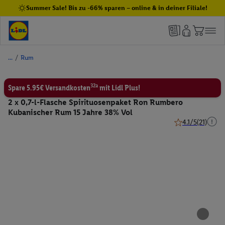
Summer Sale! Bis zu -66% sparen – online & in deiner Filiale!
/
Rum
32a
Spare 5.95€ Versandkosten
mit Lidl Plus!
2 x 0,7-l-Flasche Spirituosenpaket Ron Rumbero
Kubanischer Rum 15 Jahre 38% Vol
4.1/5
(21)
4.1 von 5 Sterne