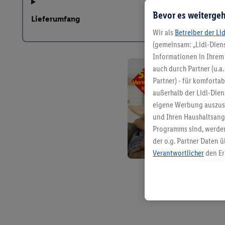
Bevor es weitergeh
Lieferumfang
Wir als
Betreiber der Li
(gemeinsam: „Lidl-Diens
Informationen in Ihrem 
auch durch Partner (u.a
Partner) - für komforta
außerhalb der Lidl-Die
eigene Werbung auszust
und Ihren Haushaltsang
Programms sind, werden
der o.g. Partner Daten ü
Verantwortlicher
den Er
Die Erstellung personal
angereicherten Profilen
Kaufverhalten in den Li
genauen Standortdaten)
und/ oder dem Zugriff 