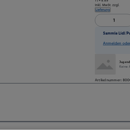
1 l = 8.89
inkl. MwSt. zzgl.
Lieferung
Sammle Lidl P
Anmelden oder 
Jugend
Keine 
Artikelnummer:
800