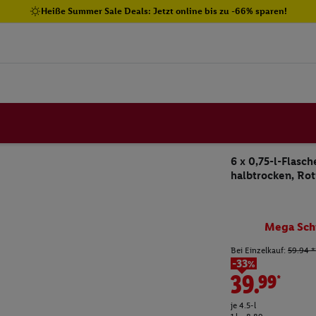
Heiße Summer Sale Deals: Jetzt online bis zu -66% sparen!
6 x 0,75-l-Flasc
halbtrocken, Ro
Mega Sch
Bei Einzelkauf:
59.94 *
-33%
39.99*
je 4.5-l