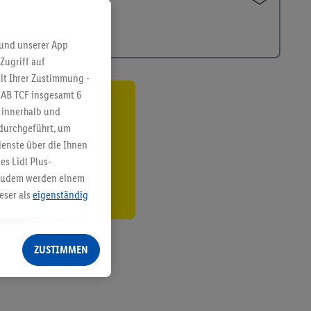
 und unserer App
Zugriff auf
it Ihrer Zustimmung -
IAB TCF insgesamt
6
ren³²ᵃ
g innerhalb und
 durchgeführt, um
den
enste über die Ihnen
s Lidl Plus-
. Zudem werden einem
eser als
eigenständig
eren Diensten
Lidl-Dienste, Ihr
ZUSTIMMEN
echt - sowie Ihre
ch dem Speichern von
sogenannten