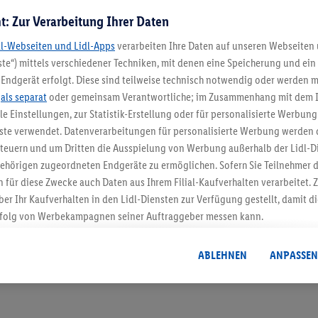
t: Zur Verarbeitung Ihrer Daten
dl-Webseiten und Lidl-Apps
verarbeiten Ihre Daten auf unseren Webseiten
te“) mittels verschiedener Techniken, mit denen eine Speicherung und ein 
Endgerät erfolgt. Diese sind teilweise technisch notwendig oder werden m
.
als separat
oder gemeinsam Verantwortliche; im Zusammenhang mit dem 
5.95 € Versand spa
ble Einstellungen, zur Statistik-Erstellung oder für personalisierte Werbun
nste verwendet. Datenverarbeitungen für personalisierte Werbung werden
Jetzt zum Newsletter anmel
euern und um Dritten die Ausspielung von Werbung außerhalb der Lidl-Di
ehörigen zugeordneten Endgeräte zu ermöglichen. Sofern Sie Teilnehmer de
 für diese Zwecke auch Daten aus Ihrem Filial-Kaufverhalten verarbeitet
Gutschein sichern!
ber Ihr Kaufverhalten in den Lidl-Diensten zur Verfügung gestellt, damit di
folg von Werbekampagnen seiner Auftraggeber messen kann.
isierter Werbung basiert auf der Generierung von auch mit Daten von and
. Dies umfasst die Zusammenführung von Daten (z.B. über Ihre Nutzung der 
ABLEHNEN
ANPASSEN
dl-Diensten, Informationen aus Ihrem Kundenkonto - z.B. Alter oder Geschl
 auch über verschiedene Endgeräte und Lidl-Dienste hinweg einschließli
auf Informationen auf Ihren Endgeräten zur Erstellung von Zielgruppen (