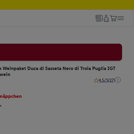
he Weinpaket Duca di Sasseta Nero di Troia Puglia IGT
twein
4.5/5
(27)
4.5 von 5 Sternen (27
näppchen
*