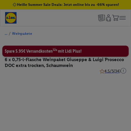
Heiße Summer Sale Deals: Jetzt online bis zu -66% sparen!
/
Weinpakete
32a
Spare 5.95€ Versandkosten
mit Lidl Plus!
6 x 0,75-l-Flasche Weinpaket Giuseppe & Luigi Prosecco
DOC extra trocken, Schaumwein
4.5/5
(34)
4.5 von 5 Sternen