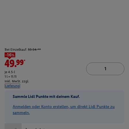
Bei Einzelkauf:
59.94 **
-16%
49.99*
je 4.5-l
1 l = 11.11
inkl. MwSt. zzgl.
Lieferung
Sammle Lidl Punkte mit deinem Kauf.
Anmelden oder Konto erstellen, um direkt Lidl Punkte zu
sammeln.