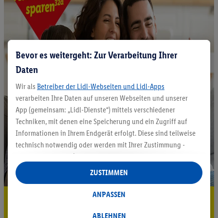
Bevor es weitergeht: Zur Verarbeitung Ihrer
Daten
Wir als
Betreiber der Lidl-Webseiten und Lidl-Apps
verarbeiten Ihre Daten auf unseren Webseiten und unserer
App (gemeinsam: „Lidl-Dienste“) mittels verschiedener
Techniken, mit denen eine Speicherung und ein Zugriff auf
Informationen in Ihrem Endgerät erfolgt. Diese sind teilweise
technisch notwendig oder werden mit Ihrer Zustimmung -
auch durch Partner (u.a.
als separat
oder gemeinsam
Verantwortliche; im Zusammenhang mit dem IAB TCF
ZUSTIMMEN
insgesamt
6
Partner) - für komfortable Einstellungen, zur
Statistik-Erstellung oder für personalisierte Werbung
ANPASSEN
5.95 € Versand sparen³²ᵃ
innerhalb und außerhalb der Lidl-Dienste verwendet.
Datenverarbeitungen für personalisierte Werbung werden
ABLEHNEN
Jetzt zum Newsletter anmelden