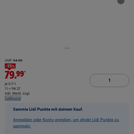
UVP:
94.99
-15%
79.99*
je 0.7-l
1 l = 114.27
inkl. MwSt. zzgl.
Lieferung
Sammle Lidl Punkte mit deinem Kauf.
Anmelden oder Konto erstellen, um direkt Lidl Punkte zu
sammeln.