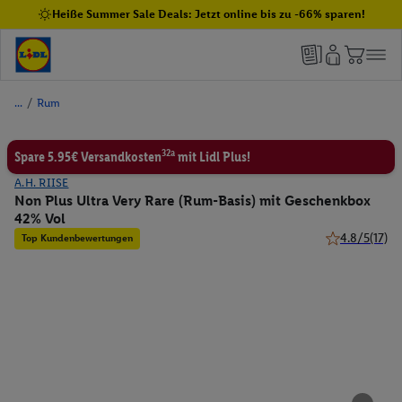
Heiße Summer Sale Deals: Jetzt online bis zu -66% sparen!
/
Rum
32a
Spare 5.95€ Versandkosten
mit Lidl Plus!
A.H. RIISE
Non Plus Ultra Very Rare (Rum-Basis) mit Geschenkbox
42% Vol
4.8/5
(17)
Top Kundenbewertungen
4.8 von 5 Ste