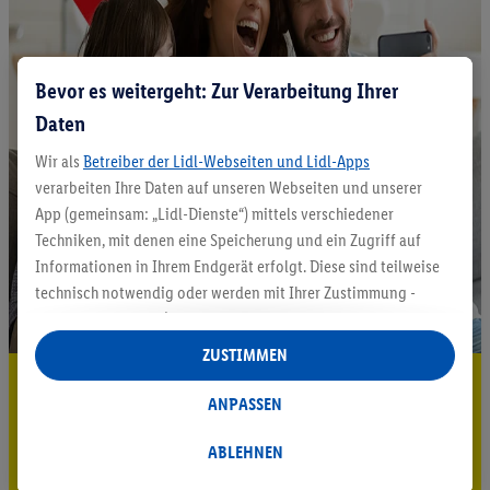
Bevor es weitergeht: Zur Verarbeitung Ihrer
Daten
Wir als
Betreiber der Lidl-Webseiten und Lidl-Apps
verarbeiten Ihre Daten auf unseren Webseiten und unserer
App (gemeinsam: „Lidl-Dienste“) mittels verschiedener
Techniken, mit denen eine Speicherung und ein Zugriff auf
Informationen in Ihrem Endgerät erfolgt. Diese sind teilweise
technisch notwendig oder werden mit Ihrer Zustimmung -
auch durch Partner (u.a.
als separat
oder gemeinsam
Verantwortliche; im Zusammenhang mit dem IAB TCF
ZUSTIMMEN
insgesamt
6
Partner) - für komfortable Einstellungen, zur
5.95 € Versand sparen³²ᵃ
Statistik-Erstellung oder für personalisierte Werbung
ANPASSEN
Jetzt zum Newsletter anmelden
innerhalb und außerhalb der Lidl-Dienste verwendet.
Datenverarbeitungen für personalisierte Werbung werden
ABLEHNEN
Gutschein sichern!
durchgeführt, um eigene Werbung auszusteuern und um