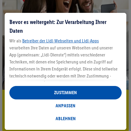
Bevor es weitergeht: Zur Verarbeitung Ihrer
Daten
Wir als
Betreiber der Lidl-Webseiten und Lidl-Apps
verarbeiten Ihre Daten auf unseren Webseiten und unserer
App (gemeinsam: „Lidl-Dienste“) mittels verschiedener
Techniken, mit denen eine Speicherung und ein Zugriff auf
Informationen in Ihrem Endgerät erfolgt. Diese sind teilweise
technisch notwendig oder werden mit Ihrer Zustimmung -
auch durch Partner (u.a.
als separat
oder gemeinsam
Verantwortliche; im Zusammenhang mit dem IAB TCF
ZUSTIMMEN
insgesamt
6
Partner) - für komfortable Einstellungen, zur
5.95 € Versand sparen³²ᵃ
Statistik-Erstellung oder für personalisierte Werbung
ANPASSEN
Jetzt zum Newsletter anmelden
innerhalb und außerhalb der Lidl-Dienste verwendet.
Datenverarbeitungen für personalisierte Werbung werden
ABLEHNEN
Gutschein sichern!
durchgeführt, um eigene Werbung auszusteuern und um