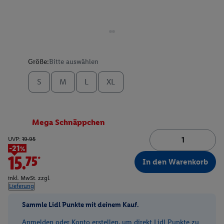
Größe:
Bitte auswählen
S
M
L
XL
Mega Schnäppchen
UVP:
19.95
-21%
15.75*
In den Warenkorb
inkl. MwSt. zzgl.
Lieferung
Sammle Lidl Punkte mit deinem Kauf.
Anmelden oder Konto erstellen, um direkt Lidl Punkte zu