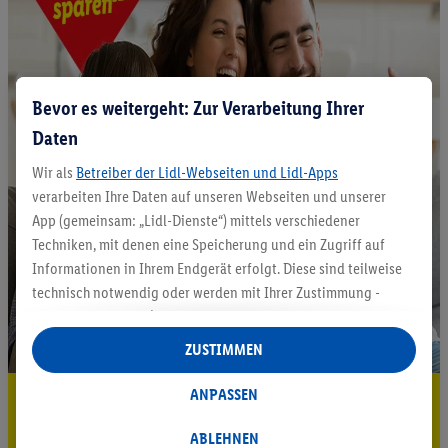
Bevor es weitergeht: Zur Verarbeitung Ihrer
Daten
Wir als
Betreiber der Lidl-Webseiten und Lidl-Apps
verarbeiten Ihre Daten auf unseren Webseiten und unserer
App (gemeinsam: „Lidl-Dienste“) mittels verschiedener
Techniken, mit denen eine Speicherung und ein Zugriff auf
Informationen in Ihrem Endgerät erfolgt. Diese sind teilweise
technisch notwendig oder werden mit Ihrer Zustimmung -
auch durch Partner (u.a.
als separat
oder gemeinsam
Verantwortliche; im Zusammenhang mit dem IAB TCF
ZUSTIMMEN
insgesamt
6
Partner) - für komfortable Einstellungen, zur
Statistik-Erstellung oder für personalisierte Werbung
ANPASSEN
5.95 € Versand sparen³²ᵃ
innerhalb und außerhalb der Lidl-Dienste verwendet.
Datenverarbeitungen für personalisierte Werbung werden
Jetzt zum Newsletter anmelden
ABLEHNEN