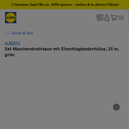
Summer Sale! Bis zu -66% sparen – online & in deiner Filiale!
/
Zäune & Tore
ALBERTS
Set Maschendrahtzaun mit Einschlagbodenhülse, 25 m,
grün