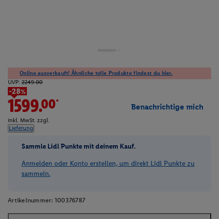
Online ausverkauft! Ähnliche tolle Produkte findest du hier.
UVP:
2249.00
-28%
1599.00*
Benachrichtige mich
inkl. MwSt. zzgl.
Lieferung
Sammle Lidl Punkte mit deinem Kauf.
Anmelden oder Konto erstellen, um direkt Lidl Punkte zu
sammeln.
Artikelnummer:
100376787