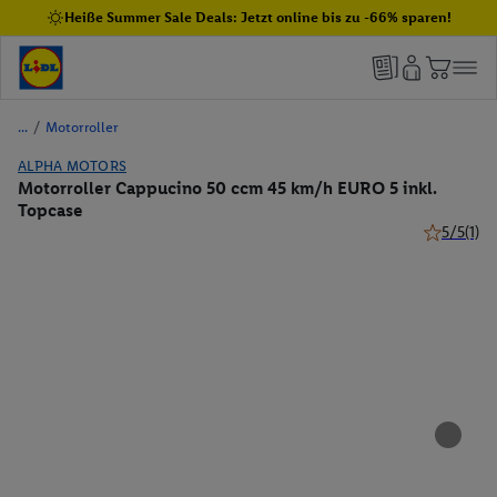
Heiße Summer Sale Deals: Jetzt online bis zu -66% sparen!
/
Motorroller
ALPHA MOTORS
Motorroller Cappucino 50 ccm 45 km/h EURO 5 inkl.
Topcase
5/5
(1)
5 von 5 St