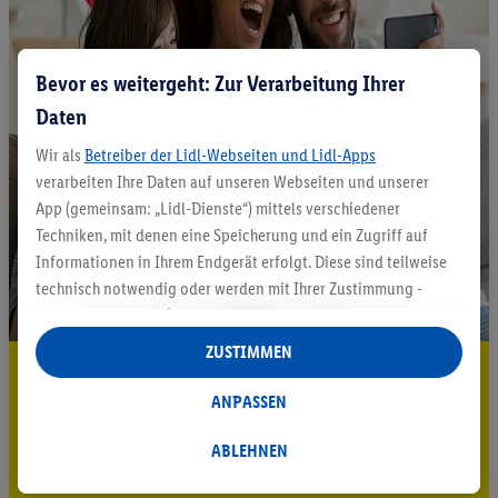
Bevor es weitergeht: Zur Verarbeitung Ihrer
Daten
Wir als
Betreiber der Lidl-Webseiten und Lidl-Apps
verarbeiten Ihre Daten auf unseren Webseiten und unserer
App (gemeinsam: „Lidl-Dienste“) mittels verschiedener
Techniken, mit denen eine Speicherung und ein Zugriff auf
Informationen in Ihrem Endgerät erfolgt. Diese sind teilweise
technisch notwendig oder werden mit Ihrer Zustimmung -
auch durch Partner (u.a.
als separat
oder gemeinsam
Verantwortliche; im Zusammenhang mit dem IAB TCF
ZUSTIMMEN
insgesamt
6
Partner) - für komfortable Einstellungen, zur
5.95 € Versand sparen³²ᵃ
Statistik-Erstellung oder für personalisierte Werbung
ANPASSEN
Jetzt zum Newsletter anmelden
innerhalb und außerhalb der Lidl-Dienste verwendet.
Datenverarbeitungen für personalisierte Werbung werden
ABLEHNEN
Gutschein sichern!
durchgeführt, um eigene Werbung auszusteuern und um