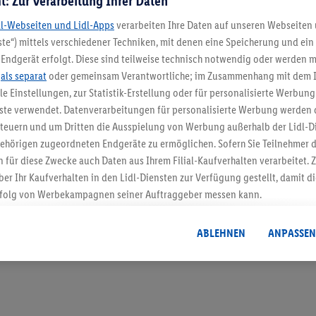
t: Zur Verarbeitung Ihrer Daten
dl-Webseiten und Lidl-Apps
verarbeiten Ihre Daten auf unseren Webseiten
te“) mittels verschiedener Techniken, mit denen eine Speicherung und ein 
Endgerät erfolgt. Diese sind teilweise technisch notwendig oder werden m
5.95 € Versand spa
.
als separat
oder gemeinsam Verantwortliche; im Zusammenhang mit dem 
ble Einstellungen, zur Statistik-Erstellung oder für personalisierte Werbun
Jetzt zum Newsletter anmel
nste verwendet. Datenverarbeitungen für personalisierte Werbung werden
euern und um Dritten die Ausspielung von Werbung außerhalb der Lidl-Di
Gutschein sichern!
ehörigen zugeordneten Endgeräte zu ermöglichen. Sofern Sie Teilnehmer de
 für diese Zwecke auch Daten aus Ihrem Filial-Kaufverhalten verarbeitet
ber Ihr Kaufverhalten in den Lidl-Diensten zur Verfügung gestellt, damit di
folg von Werbekampagnen seiner Auftraggeber messen kann.
isierter Werbung basiert auf der Generierung von auch mit Daten von and
. Dies umfasst die Zusammenführung von Daten (z.B. über Ihre Nutzung der 
ABLEHNEN
ANPASSEN
dl-Diensten, Informationen aus Ihrem Kundenkonto - z.B. Alter oder Geschl
 auch über verschiedene Endgeräte und Lidl-Dienste hinweg einschließli
auf Informationen auf Ihren Endgeräten zur Erstellung von Zielgruppen (
nhang mit dem Ausspielen dieser Werbung erfolgen Verarbeitungen auch
bung, zur Zielgruppenforschung, zur Entwicklung von Angeboten sowie z