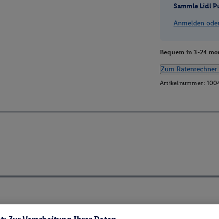
Sammle Lidl P
Anmelden oder 
Bequem in 3-24 mon
Zum Ratenrechner 
Artikelnummer:
100