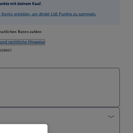
unkte mit deinem Kauf.
Konto erstellen, um direkt Lidl Punkte zu sammeln.
atlichen Raten zahlen
und rechtliche Hinweise
409431