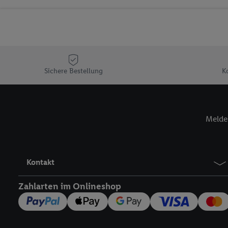
Sicherung und Optimie
Sofern Sie hier Ihre Zus
Plus-Konto einloggen, 
Verantwortlichkeit mit
zu erstellen (die sogen
können, um Sie in von 
Sichere Bestellung
K
Hierzu wird von uns un
Adresse in gemeinsamer 
Zudem erlauben Sie uns,
Melde 
den Lidl-Diensten einzus
Wenn das der Fall ist, g
Kundenkonto-Referenz, 
verwenden, um Sie wied
Kontakt
Insbesondere können Sie
werden, damit wir Ihnen
Zahlarten im Onlineshop
Nutzung der Utiq-Techno
widerrufen - jederzeit 
Telekommunikations-basi