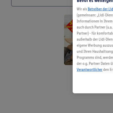
Bevor es weitergeh
Wir als
Betreiber der Li
(gemeinsam: „Lidl-Diens
Informationen in Ihrem 
auch durch Partner (u.a
Partner) - für komforta
außerhalb der Lidl-Die
eigene Werbung auszust
und Ihren Haushaltsang
Programms sind, werden
der o.g. Partner Daten ü
Verantwortlicher
den Er
Die Erstellung personal
angereicherten Profilen
Kaufverhalten in den Li
genauen Standortdaten)
und/ oder dem Zugriff 
Segmenten). Im Zusamme
Erfolgsmessung der Wer