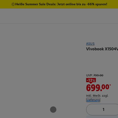
Heiße Summer Sale Deals: Jetzt online bis zu -66% sparen!
ASUS
Vivobook X1504V
UVP:
799.00
-12%
699.00*
inkl. MwSt. zzgl.
Lieferung