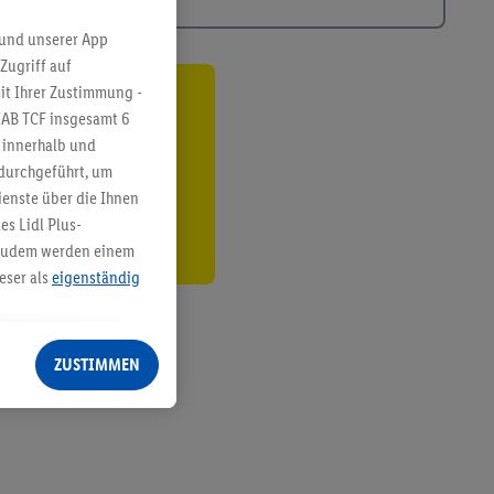
 und unserer App
Zugriff auf
it Ihrer Zustimmung -
ren³²ᵃ
IAB TCF insgesamt
6
g innerhalb und
den
 durchgeführt, um
enste über die Ihnen
s Lidl Plus-
. Zudem werden einem
eser als
eigenständig
eren Diensten
Lidl-Dienste, Ihr
ZUSTIMMEN
echt - sowie Ihre
ch dem Speichern von
sogenannten
 zur Leistungs-/
ur technischen