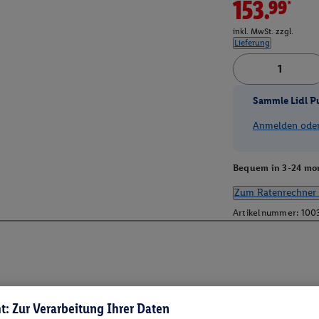
153.99*
inkl. MwSt. zzgl.
Lieferung
Sammle Lidl P
Anmelden oder 
Bequem in 3-24 mon
Zum Ratenrechner 
Artikelnummer:
100
t: Zur Verarbeitung Ihrer Daten