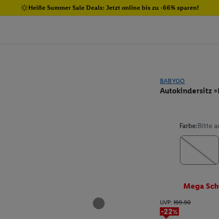
Heiße Summer Sale Deals: Jetzt online bis zu -66% sparen!
BABYGO
Autokindersitz »
Farbe:
Bitte 
Mega Sch
UVP:
199.90
-22%