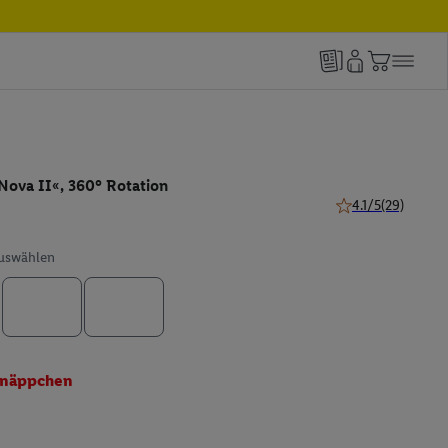
Nova II«, 360° Rotation
4.1/5
(29)
4.1 von 5 Sternen 
auswählen
näppchen