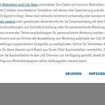
dl-Webseiten und Lidl-Apps
verarbeiten Ihre Daten auf unseren Webseiten
te“) mittels verschiedener Techniken, mit denen eine Speicherung und ein 
Endgerät erfolgt. Diese sind teilweise technisch notwendig oder werden m
5.95 € Versand spa
.
als separat
oder gemeinsam Verantwortliche; im Zusammenhang mit dem 
Jetzt zum Newsletter anmel
ble Einstellungen, zur Statistik-Erstellung oder für personalisierte Werbun
nste verwendet. Datenverarbeitungen für personalisierte Werbung werden
euern und um Dritten die Ausspielung von Werbung außerhalb der Lidl-Di
Gutschein sichern!
ehörigen zugeordneten Endgeräte zu ermöglichen. Sofern Sie Teilnehmer de
 für diese Zwecke auch Daten aus Ihrem Filial-Kaufverhalten verarbeitet
ber Ihr Kaufverhalten in den Lidl-Diensten zur Verfügung gestellt, damit di
folg von Werbekampagnen seiner Auftraggeber messen kann.
isierter Werbung basiert auf der Generierung von auch mit Daten von and
. Dies umfasst die Zusammenführung von Daten (z.B. über Ihre Nutzung der 
ABLEHNEN
ANPASSEN
dl-Diensten, Informationen aus Ihrem Kundenkonto - z.B. Alter oder Geschl
 auch über verschiedene Endgeräte und Lidl-Dienste hinweg einschließli
auf Informationen auf Ihren Endgeräten zur Erstellung von Zielgruppen (
nhang mit dem Ausspielen dieser Werbung erfolgen Verarbeitungen auch
bung, zur Zielgruppenforschung, zur Entwicklung von Angeboten sowie z