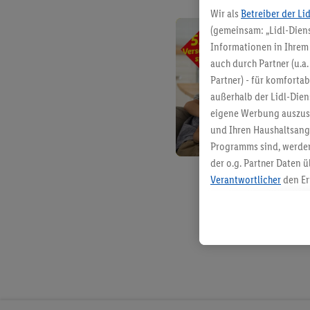
Wir als
Betreiber der Li
(gemeinsam: „Lidl-Diens
Informationen in Ihrem 
auch durch Partner (u.a
Partner) - für komforta
außerhalb der Lidl-Die
eigene Werbung auszust
und Ihren Haushaltsang
Programms sind, werden
der o.g. Partner Daten ü
Verantwortlicher
den Er
Die Erstellung personal
angereicherten Profilen
Kaufverhalten in den Li
genauen Standortdaten)
und/ oder dem Zugriff 
Segmenten). Im Zusamme
Erfolgsmessung der Wer