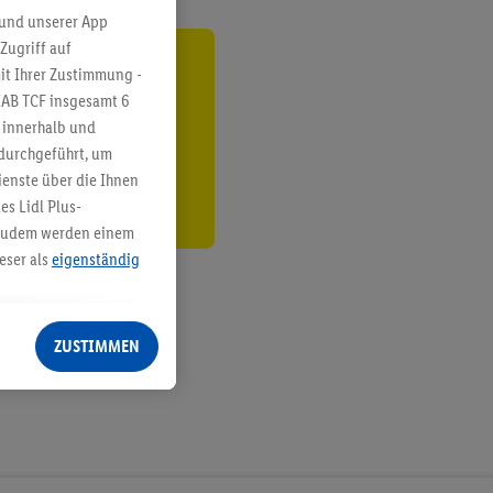
 und unserer App
Zugriff auf
it Ihrer Zustimmung -
ren³²ᵃ
IAB TCF insgesamt
6
den
g innerhalb und
 durchgeführt, um
enste über die Ihnen
s Lidl Plus-
. Zudem werden einem
eser als
eigenständig
eren Diensten
Lidl-Dienste, Ihr
ZUSTIMMEN
echt - sowie Ihre
ch dem Speichern von
sogenannten
 zur Leistungs-/
ur technischen