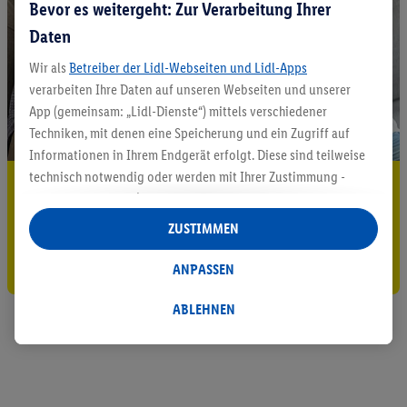
Bevor es weitergeht: Zur Verarbeitung Ihrer
Daten
Wir als
Betreiber der Lidl-Webseiten und Lidl-Apps
verarbeiten Ihre Daten auf unseren Webseiten und unserer
App (gemeinsam: „Lidl-Dienste“) mittels verschiedener
Techniken, mit denen eine Speicherung und ein Zugriff auf
Informationen in Ihrem Endgerät erfolgt. Diese sind teilweise
technisch notwendig oder werden mit Ihrer Zustimmung -
5.95 € Versand sparen³²ᵃ
auch durch Partner (u.a.
als separat
oder gemeinsam
Jetzt zum Newsletter anmelden
Verantwortliche; im Zusammenhang mit dem IAB TCF
ZUSTIMMEN
insgesamt
6
Partner) - für komfortable Einstellungen, zur
Gutschein sichern!
Statistik-Erstellung oder für personalisierte Werbung
ANPASSEN
innerhalb und außerhalb der Lidl-Dienste verwendet.
Datenverarbeitungen für personalisierte Werbung werden
ABLEHNEN
durchgeführt, um eigene Werbung auszusteuern und um
Dritten die Ausspielung von Werbung außerhalb der Lidl-
Dienste über die Ihnen und Ihren Haushaltsangehörigen
zugeordneten Endgeräte zu ermöglichen. Sofern Sie