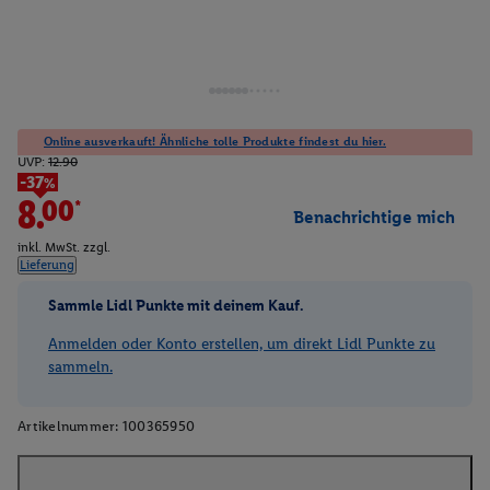
Online ausverkauft! Ähnliche tolle Produkte findest du hier.
UVP:
12.90
-37%
8.00*
Benachrichtige mich
inkl. MwSt. zzgl.
Lieferung
Sammle Lidl Punkte mit deinem Kauf.
Anmelden oder Konto erstellen, um direkt Lidl Punkte zu
sammeln.
Artikelnummer:
100365950