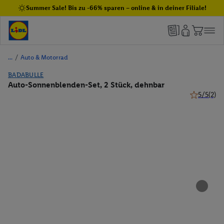
Summer Sale! Bis zu -66% sparen – online & in deiner Filiale!
/
Auto & Motorrad
BADABULLE
Auto-Sonnenblenden-Set, 2 Stück, dehnbar
5/5
(2)
5 von 5 St