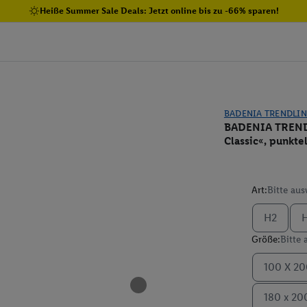
Heiße Summer Sale Deals: Jetzt online bis zu -66% sparen!
BADENIA TRENDLIN
BADENIA TRENDL
Classic«, punkte
Art:
Bitte au
H2
Größe:
Bitte
100 X 2
180 x 20