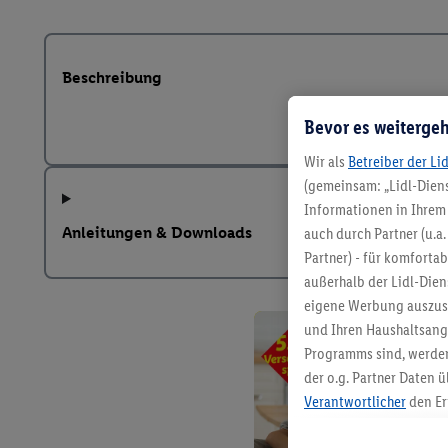
Beschreibung
Bevor es weitergeh
Wir als
Betreiber der Li
(gemeinsam: „Lidl-Diens
Informationen in Ihrem 
Anleitungen & Downloads
auch durch Partner (u.a
Partner) - für komforta
außerhalb der Lidl-Die
eigene Werbung auszust
und Ihren Haushaltsang
Programms sind, werden
der o.g. Partner Daten ü
Verantwortlicher
den Er
Die Erstellung personal