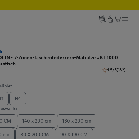
E
INE 7-Zonen-Taschenfederkern-Matratze »BT 1000
lastisch
4.5/5
(182)
4.5 von 5 Sternen (
swählen
H3
H4
 auswählen
00 CM
140 x 200 cm
160 x 200 cm
0 cm
80 X 200 CM
90 X 190 CM