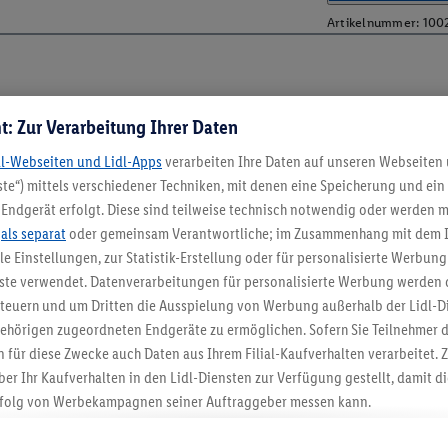
Artikelnummer:
100
t: Zur Verarbeitung Ihrer Daten
dl-Webseiten und Lidl-Apps
verarbeiten Ihre Daten auf unseren Webseiten
te“) mittels verschiedener Techniken, mit denen eine Speicherung und ein 
Endgerät erfolgt. Diese sind teilweise technisch notwendig oder werden m
.
als separat
oder gemeinsam Verantwortliche; im Zusammenhang mit dem 
ble Einstellungen, zur Statistik-Erstellung oder für personalisierte Werbun
nste verwendet. Datenverarbeitungen für personalisierte Werbung werden
euern und um Dritten die Ausspielung von Werbung außerhalb der Lidl-Di
ehörigen zugeordneten Endgeräte zu ermöglichen. Sofern Sie Teilnehmer de
 für diese Zwecke auch Daten aus Ihrem Filial-Kaufverhalten verarbeitet
5.95 € Versand spa
ber Ihr Kaufverhalten in den Lidl-Diensten zur Verfügung gestellt, damit di
Jetzt zum Newsletter anmel
folg von Werbekampagnen seiner Auftraggeber messen kann.
isierter Werbung basiert auf der Generierung von auch mit Daten von and