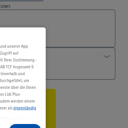
225811
 und unserer App
Zugriff auf
it Ihrer Zustimmung -
IAB TCF insgesamt
6
g innerhalb und
 durchgeführt, um
enste über die Ihnen
s Lidl Plus-
. Zudem werden einem
ren³²ᵃ
eser als
eigenständig
den
eren Diensten