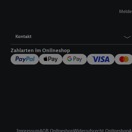
Insbesondere können Sie
werden, damit wir Ihnen
Melde 
Nutzung der Utiq-Techno
widerrufen - jederzeit 
Telekommunikations-basi
Kontakt
die Lidl-Dienste) wider
Durch einen Klick auf „
Zahlarten im Onlineshop
„Zustimmen“ stimmen Si
genannten Partner zu. W
jederzeit mit Wirkung f
finden Sie hier.
Unter „A
nachfolgend schlagwort
Erfolgsmessung:
Gewährleistung der Sic
Anzeige von Werbung un
Verknüpfung verschiede
Messung des Erfolgs v
Technologie für digital
Rechtliche Informationen
Impressum
AGB Onlineshop
Widerrufsrecht Onlineshop
A