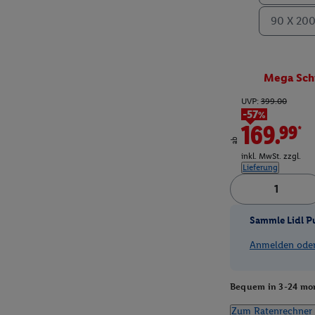
90 X 20
Mega Sch
UVP:
399.00
-57%
169.99*
ab
inkl. MwSt. zzgl.
Lieferung
Sammle Lidl P
Anmelden oder 
Bequem in 3-24 mon
Zum Ratenrechner 