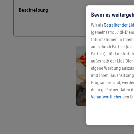
Beschreibung
Bevor es weitergeh
Wir als
Betreiber der Li
(gemeinsam: „Lidl-Diens
Informationen in Ihrem 
auch durch Partner (u.a
Partner) - für komforta
außerhalb der Lidl-Die
eigene Werbung auszust
und Ihren Haushaltsang
Programms sind, werden
der o.g. Partner Daten ü
Verantwortlicher
den Er
Die Erstellung personal
angereicherten Profilen
Kaufverhalten in den Li
genauen Standortdaten)
und/ oder dem Zugriff 