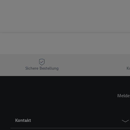
Segmenten). Im Zusamme
Erfolgsmessung der Wer
Sicherung und Optimie
Sofern Sie hier Ihre Zus
Plus-Konto einloggen, 
Verantwortlichkeit mit
zu erstellen (die sogen
können, um Sie in von 
Hierzu wird von uns un
Adresse in gemeinsamer 
Sichere Bestellung
K
Zudem erlauben Sie uns,
den Lidl-Diensten einzus
Wenn das der Fall ist, g
Melde 
Kundenkonto-Referenz, 
verwenden, um Sie wied
Insbesondere können Sie
werden, damit wir Ihnen
Kontakt
Nutzung der Utiq-Techno