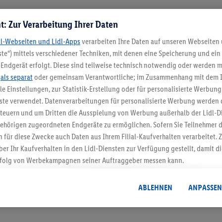
t: Zur Verarbeitung Ihrer Daten
dl-Webseiten und Lidl-Apps
verarbeiten Ihre Daten auf unseren Webseiten
te“) mittels verschiedener Techniken, mit denen eine Speicherung und ein 
Endgerät erfolgt. Diese sind teilweise technisch notwendig oder werden m
.
als separat
oder gemeinsam Verantwortliche; im Zusammenhang mit dem 
ble Einstellungen, zur Statistik-Erstellung oder für personalisierte Werbun
5.95 € Versand spa
nste verwendet. Datenverarbeitungen für personalisierte Werbung werden
euern und um Dritten die Ausspielung von Werbung außerhalb der Lidl-Di
Jetzt zum Newsletter anmel
ehörigen zugeordneten Endgeräte zu ermöglichen. Sofern Sie Teilnehmer de
 für diese Zwecke auch Daten aus Ihrem Filial-Kaufverhalten verarbeitet
Gutschein sichern!
ber Ihr Kaufverhalten in den Lidl-Diensten zur Verfügung gestellt, damit di
folg von Werbekampagnen seiner Auftraggeber messen kann.
isierter Werbung basiert auf der Generierung von auch mit Daten von and
. Dies umfasst die Zusammenführung von Daten (z.B. über Ihre Nutzung der 
ABLEHNEN
ANPASSEN
dl-Diensten, Informationen aus Ihrem Kundenkonto - z.B. Alter oder Geschl
 auch über verschiedene Endgeräte und Lidl-Dienste hinweg einschließli
auf Informationen auf Ihren Endgeräten zur Erstellung von Zielgruppen (