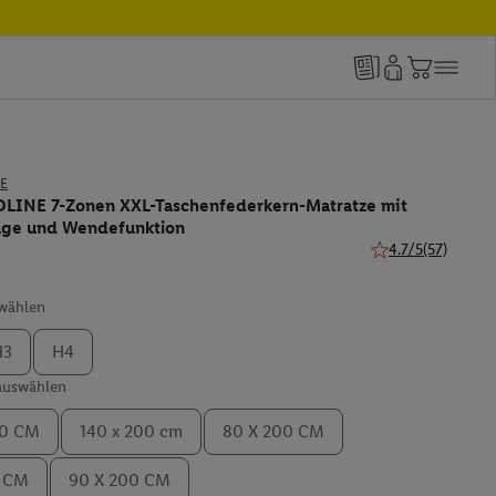
E
INE 7-Zonen XXL-Taschenfederkern-Matratze mit
age und Wendefunktion
4.7/5
(57)
4.7 von 5 Sternen 
swählen
H3
H4
 auswählen
00 CM
140 x 200 cm
80 X 200 CM
0 CM
90 X 200 CM