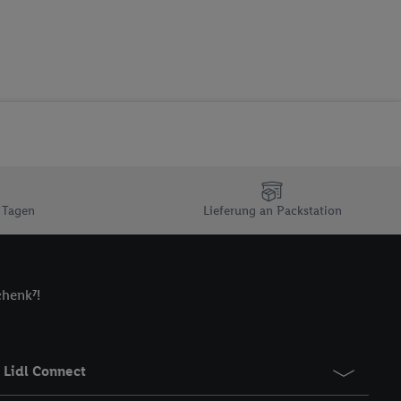
 zur Leistungs-/
ur technischen
n Ihr bestehendes Lidl
n gemeinsamer
zielle Online-Kennung
Kennung verwenden
ung auszuspielen.
 umgewandelte E-Mail-
 Tagen
Lieferung an Packstation
 Utiq-Technologie in
 Sie verfügbar ist.
dresse und einer
chenk⁷!
en diese Kennung
nsten zu erfassen.
 von Dritten betrieben
gung speziell zur
Lidl Connect
ung generell zu