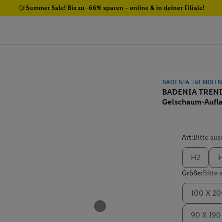
Summer Sale! Bis zu -66% sparen – online & in deiner Filiale!
BADENIA TRENDLIN
BADENIA TRENDL
Gelschaum-Aufl
Art:
Bitte au
H2
Größe:
Bitte
100 X 2
90 X 19