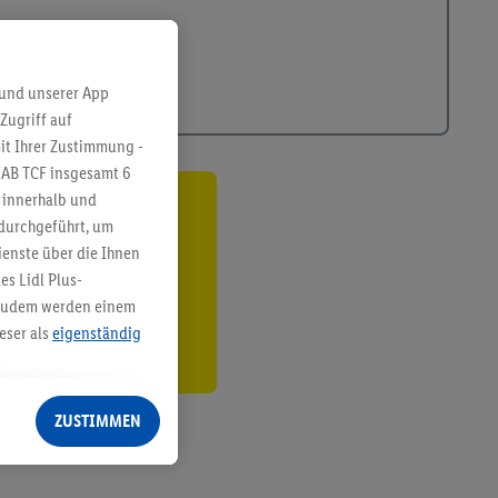
 und unserer App
Zugriff auf
it Ihrer Zustimmung -
IAB TCF insgesamt
6
g innerhalb und
ren³²ᵃ
 durchgeführt, um
enste über die Ihnen
den
s Lidl Plus-
. Zudem werden einem
eser als
eigenständig
eren Diensten
Lidl-Dienste, Ihr
ZUSTIMMEN
echt - sowie Ihre
ch dem Speichern von
sogenannten