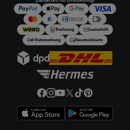
dieser Werbeausspielungen.
Sofern Sie hier Ihre Zustimmung dazu erteilen und danach ein
Lidl Plus-Konto erstellen bzw. sich in Ihr bestehendes Lidl
Plus-Konto einloggen, kann darüber hinaus auch Ihre dort
angegebene E-Mail-Adresse von uns in gemeinsamer
Rechnung
Lastschrift
Verantwortlichkeit mit einem der oben genannten Partner
Lidl Ratenzahlung
Geschenkkarte
verwendet werden, um daraus eine spezielle Online-Kennung
zu erstellen (die sogenannte EUID), die wir sodann ähnlich wie
die sogleich beschriebene Utiq-Kennung verwenden können,
um Sie in von Dritten betriebenen Diensten zu erkennen und
Ihnen personalisierte Werbung auszuspielen. Hierzu wird von
uns und einem der anderen oben genannten Partner auch Ihre
in einen Hashwert umgewandelte E-Mail-Adresse in
gemeinsamer Verantwortlichkeit verarbeitet.
Zudem erlauben Sie uns, der Utiq SA/NV („Utiq“) und
Ihrem
Telekommunikationsnetzbetreiber
, die Utiq-Technologie
in den Lidl-Diensten einzusetzen. Utiq prüft zunächst anhand
Ihrer IP-Adresse, ob die Technologie für Sie verfügbar ist.
Wenn das der Fall ist, gibt Utiq Ihre IP-Adresse an Ihren
Rechtliche Informationen