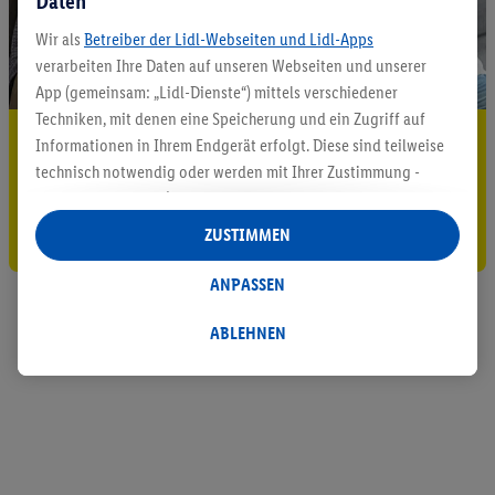
Daten
Wir als
Betreiber der Lidl-Webseiten und Lidl-Apps
verarbeiten Ihre Daten auf unseren Webseiten und unserer
App (gemeinsam: „Lidl-Dienste“) mittels verschiedener
Techniken, mit denen eine Speicherung und ein Zugriff auf
5.95 € Versand sparen³²ᵃ
Informationen in Ihrem Endgerät erfolgt. Diese sind teilweise
technisch notwendig oder werden mit Ihrer Zustimmung -
Jetzt zum Newsletter anmelden
auch durch Partner (u.a.
als separat
oder gemeinsam
Verantwortliche; im Zusammenhang mit dem IAB TCF
Gutschein sichern!
ZUSTIMMEN
insgesamt
6
Partner) - für komfortable Einstellungen, zur
Statistik-Erstellung oder für personalisierte Werbung
ANPASSEN
innerhalb und außerhalb der Lidl-Dienste verwendet.
Datenverarbeitungen für personalisierte Werbung werden
ABLEHNEN
durchgeführt, um eigene Werbung auszusteuern und um
Dritten die Ausspielung von Werbung außerhalb der Lidl-
Dienste über die Ihnen und Ihren Haushaltsangehörigen
zugeordneten Endgeräte zu ermöglichen. Sofern Sie
Teilnehmer des Lidl Plus-Programms sind, werden für diese
Zwecke auch Daten aus Ihrem Filial-Kaufverhalten verarbeitet.