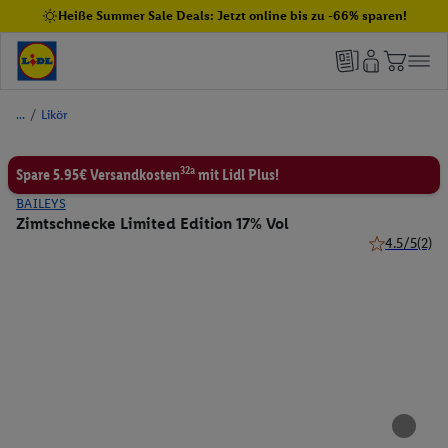
Heiße Summer Sale Deals: Jetzt online bis zu -66% sparen!
/
Likör
32a
Spare 5.95€ Versandkosten
mit Lidl Plus!
BAILEYS
Zimtschnecke Limited Edition 17% Vol
4.5/5
(2)
4.5 von 5 St