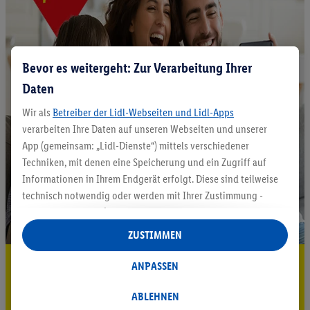
Bevor es weitergeht: Zur Verarbeitung Ihrer
Daten
Wir als
Betreiber der Lidl-Webseiten und Lidl-Apps
verarbeiten Ihre Daten auf unseren Webseiten und unserer
App (gemeinsam: „Lidl-Dienste“) mittels verschiedener
Techniken, mit denen eine Speicherung und ein Zugriff auf
Informationen in Ihrem Endgerät erfolgt. Diese sind teilweise
technisch notwendig oder werden mit Ihrer Zustimmung -
auch durch Partner (u.a.
als separat
oder gemeinsam
Verantwortliche; im Zusammenhang mit dem IAB TCF
ZUSTIMMEN
insgesamt
6
Partner) - für komfortable Einstellungen, zur
5.95 € Versand sparen³²ᵃ
Statistik-Erstellung oder für personalisierte Werbung
ANPASSEN
innerhalb und außerhalb der Lidl-Dienste verwendet.
Jetzt zum Newsletter anmelden
Datenverarbeitungen für personalisierte Werbung werden
ABLEHNEN