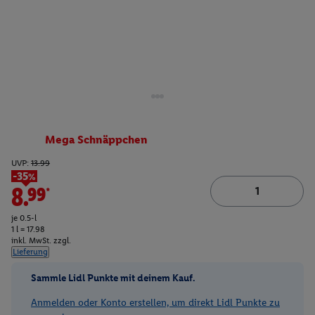
Mega Schnäppchen
UVP:
13.99
-35%
8.99*
je 0.5-l
1 l = 17.98
inkl. MwSt. zzgl.
Lieferung
Sammle Lidl Punkte mit deinem Kauf.
Anmelden oder Konto erstellen, um direkt Lidl Punkte zu