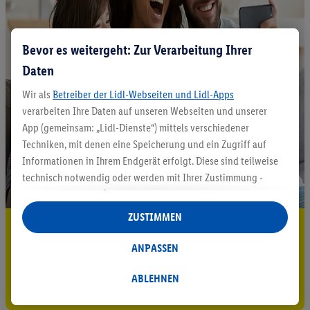
Bevor es weitergeht: Zur Verarbeitung Ihrer
Daten
Wir als
Betreiber der Lidl-Webseiten und Lidl-Apps
verarbeiten Ihre Daten auf unseren Webseiten und unserer
App (gemeinsam: „Lidl-Dienste“) mittels verschiedener
Techniken, mit denen eine Speicherung und ein Zugriff auf
Informationen in Ihrem Endgerät erfolgt. Diese sind teilweise
technisch notwendig oder werden mit Ihrer Zustimmung -
auch durch Partner (u.a.
als separat
oder gemeinsam
Verantwortliche; im Zusammenhang mit dem IAB TCF
ZUSTIMMEN
5.95 € Versand sparen³²ᵃ
insgesamt
6
Partner) - für komfortable Einstellungen, zur
Statistik-Erstellung oder für personalisierte Werbung
ANPASSEN
Jetzt zum Newsletter anmelden
innerhalb und außerhalb der Lidl-Dienste verwendet.
Datenverarbeitungen für personalisierte Werbung werden
ABLEHNEN
Gutschein sichern!
durchgeführt, um eigene Werbung auszusteuern und um