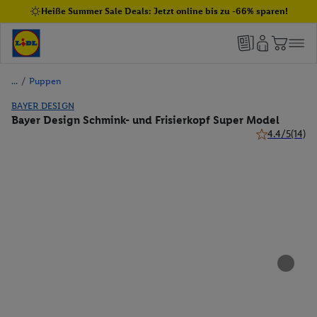
Heiße Summer Sale Deals: Jetzt online bis zu -66% sparen!
/
Puppen
BAYER DESIGN
Bayer Design Schmink- und Frisierkopf Super Model
4.4/5
(14)
4.4 von 5 Ste