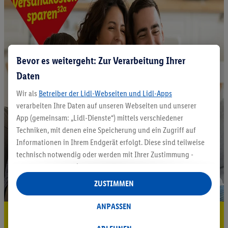
Bevor es weitergeht: Zur Verarbeitung Ihrer
Daten
Wir als
Betreiber der Lidl-Webseiten und Lidl-Apps
verarbeiten Ihre Daten auf unseren Webseiten und unserer
App (gemeinsam: „Lidl-Dienste“) mittels verschiedener
Techniken, mit denen eine Speicherung und ein Zugriff auf
Informationen in Ihrem Endgerät erfolgt. Diese sind teilweise
technisch notwendig oder werden mit Ihrer Zustimmung -
auch durch Partner (u.a.
als separat
oder gemeinsam
Verantwortliche; im Zusammenhang mit dem IAB TCF
ZUSTIMMEN
insgesamt
6
Partner) - für komfortable Einstellungen, zur
Statistik-Erstellung oder für personalisierte Werbung
ANPASSEN
5.95 € Versand sparen³²ᵃ
innerhalb und außerhalb der Lidl-Dienste verwendet.
Datenverarbeitungen für personalisierte Werbung werden