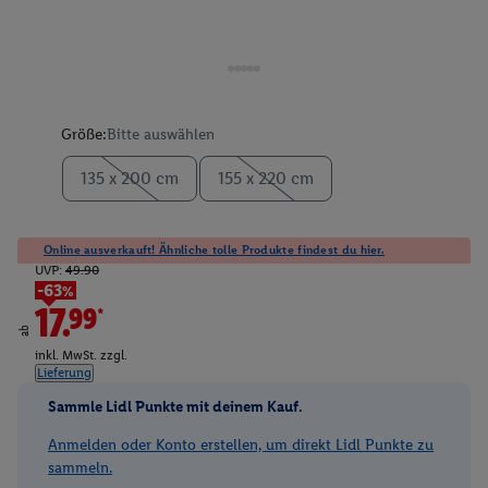
Größe:
Bitte auswählen
135 x 200 cm
155 x 220 cm
Online ausverkauft! Ähnliche tolle Produkte findest du hier.
UVP:
49.90
-63%
17.99*
ab
inkl. MwSt. zzgl.
Lieferung
Sammle Lidl Punkte mit deinem Kauf.
Anmelden oder Konto erstellen, um direkt Lidl Punkte zu
sammeln.