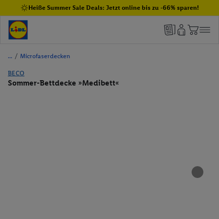
Heiße Summer Sale Deals: Jetzt online bis zu -66% sparen!
/
Microfaserdecken
BECO
Sommer-Bettdecke »Medibett«