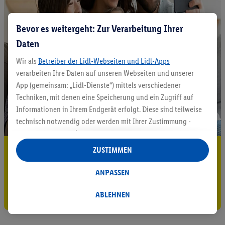
Bevor es weitergeht: Zur Verarbeitung Ihrer
Daten
Wir als
Betreiber der Lidl-Webseiten und Lidl-Apps
verarbeiten Ihre Daten auf unseren Webseiten und unserer
App (gemeinsam: „Lidl-Dienste“) mittels verschiedener
Techniken, mit denen eine Speicherung und ein Zugriff auf
Informationen in Ihrem Endgerät erfolgt. Diese sind teilweise
technisch notwendig oder werden mit Ihrer Zustimmung -
auch durch Partner (u.a.
als separat
oder gemeinsam
Verantwortliche; im Zusammenhang mit dem IAB TCF
5.95 € Versand sparen³²ᵃ
ZUSTIMMEN
insgesamt
6
Partner) - für komfortable Einstellungen, zur
Jetzt zum Newsletter anmelden
Statistik-Erstellung oder für personalisierte Werbung
ANPASSEN
innerhalb und außerhalb der Lidl-Dienste verwendet.
Gutschein sichern!
Datenverarbeitungen für personalisierte Werbung werden
ABLEHNEN
durchgeführt, um eigene Werbung auszusteuern und um
Dritten die Ausspielung von Werbung außerhalb der Lidl-