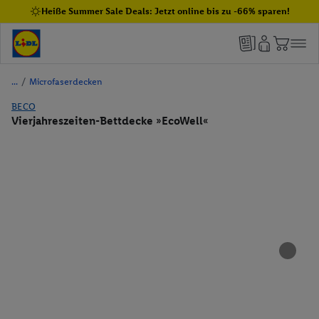
Heiße Summer Sale Deals: Jetzt online bis zu -66% sparen!
/
Microfaserdecken
BECO
Vierjahreszeiten-Bettdecke »EcoWell«