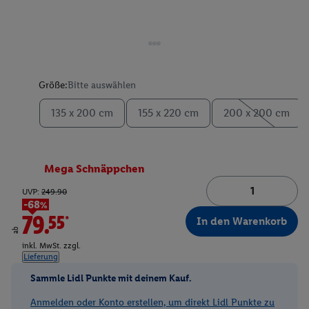
Größe:
Bitte auswählen
135 x 200 cm
155 x 220 cm
200 x 200 cm
Mega Schnäppchen
UVP:
249.90
-68%
79.55*
In den Warenkorb
ab
inkl. MwSt. zzgl.
Lieferung
Sammle Lidl Punkte mit deinem Kauf.
Anmelden oder Konto erstellen, um direkt Lidl Punkte zu