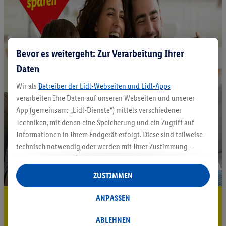
Bevor es weitergeht: Zur Verarbeitung Ihrer
Daten
Wir als
Betreiber der Lidl-Webseiten und Lidl-Apps
verarbeiten Ihre Daten auf unseren Webseiten und unserer
App (gemeinsam: „Lidl-Dienste“) mittels verschiedener
Techniken, mit denen eine Speicherung und ein Zugriff auf
Informationen in Ihrem Endgerät erfolgt. Diese sind teilweise
technisch notwendig oder werden mit Ihrer Zustimmung -
auch durch Partner (u.a.
als separat
oder gemeinsam
Verantwortliche; im Zusammenhang mit dem IAB TCF
ZUSTIMMEN
insgesamt
6
Partner) - für komfortable Einstellungen, zur
Statistik-Erstellung oder für personalisierte Werbung
ANPASSEN
5.95 € Versand sparen³²ᵃ
innerhalb und außerhalb der Lidl-Dienste verwendet.
Jetzt zum Newsletter anmelden
Datenverarbeitungen für personalisierte Werbung werden
ABLEHNEN