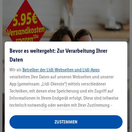
Bevor es weitergeht: Zur Verarbeitung Ihrer
Daten
Wir als
Betreiber der Lidl-Webseiten und Lidl-Apps
verarbeiten Ihre Daten auf unseren Webseiten und unserer
App (gemeinsam: „Lidl-Dienste“) mittels verschiedener
Techniken, mit denen eine Speicherung und ein Zugriff auf
Informationen in Ihrem Endgerät erfolgt. Diese sind teilweise
technisch notwendig oder werden mit Ihrer Zustimmung -
auch durch Partner (u.a.
als separat
oder gemeinsam
Verantwortliche; im Zusammenhang mit dem IAB TCF
ZUSTIMMEN
insgesamt
6
Partner) - für komfortable Einstellungen, zur