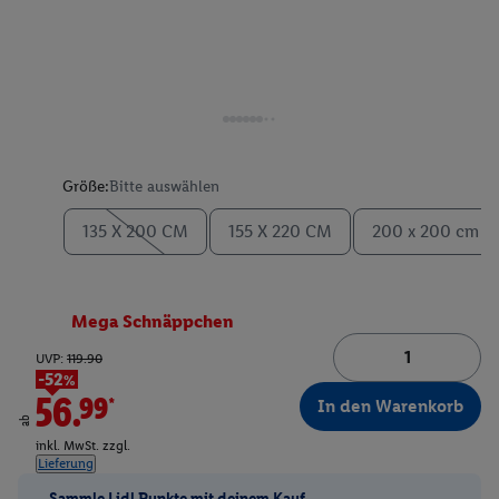
Größe:
Bitte auswählen
135 X 200 CM
155 X 220 CM
200 x 200 cm
Mega Schnäppchen
UVP:
119.90
-52%
56.99*
In den Warenkorb
ab
inkl. MwSt. zzgl.
Lieferung
Sammle Lidl Punkte mit deinem Kauf.