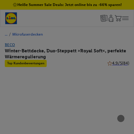
Heiße Summer Sale Deals: Jetzt online bis zu -66% sparen!
/
Microfaserdecken
BECO
Winter-Bettdecke, Duo-Steppett »Royal Soft«, perfekte
Wärmeregulierung
4.9/5
(84)
Top Kundenbewertungen
4.9 von 5 Ster