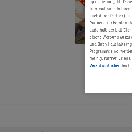
(gemeinsam: „Lidl-Diens
Informationen in Ihrem 
auch durch Partner (u.a
Partner) - für komforta
außerhalb der Lidl-Die
eigene Werbung auszust
und Ihren Haushaltsang
Programms sind, werden
der o.g. Partner Daten ü
Verantwortlicher
den Er
Die Erstellung personal
angereicherten Profilen
Kaufverhalten in den Li
genauen Standortdaten)
und/ oder dem Zugriff 
Segmenten). Im Zusamme
Erfolgsmessung der Wer
Sicherung und Optimie
Sofern Sie hier Ihre Zus