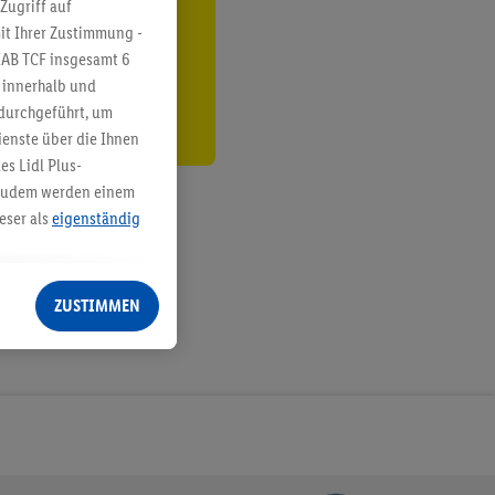
ren³²ᵃ
Zugriff auf
it Ihrer Zustimmung -
den
IAB TCF insgesamt
6
g innerhalb und
 durchgeführt, um
enste über die Ihnen
s Lidl Plus-
. Zudem werden einem
eser als
eigenständig
eren Diensten
Lidl-Dienste, Ihr
ZUSTIMMEN
echt - sowie Ihre
ch dem Speichern von
sogenannten
 zur Leistungs-/
ur technischen
n Ihr bestehendes Lidl