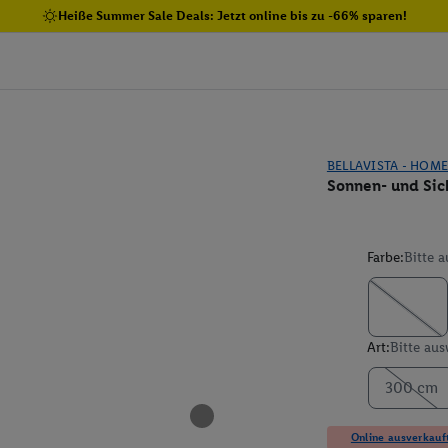
Heiße Summer Sale Deals: Jetzt online bis zu -66% sparen!
BELLAVISTA - HOM
Sonnen- und Sich
Farbe:
Bitte 
Art:
Bitte au
300 cm
Online ausverkauft