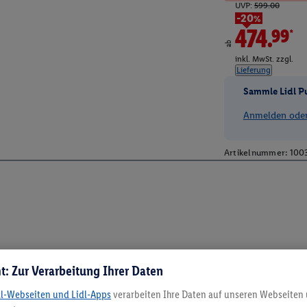
UVP:
599.00
-20%
474.99*
ab
inkl. MwSt. zzgl.
Lieferung
Sammle Lidl P
Anmelden oder 
Artikelnummer:
100
t: Zur Verarbeitung Ihrer Daten
dl-Webseiten und Lidl-Apps
verarbeiten Ihre Daten auf unseren Webseiten