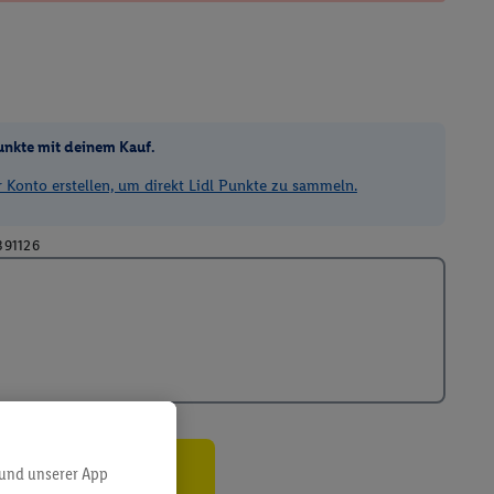
unkte mit deinem Kauf.
Konto erstellen, um direkt Lidl Punkte zu sammeln.
391126
 und unserer App