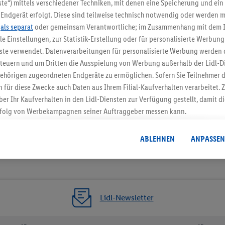
5.95 € Versand spa
te“) mittels verschiedener Techniken, mit denen eine Speicherung und ein 
Endgerät erfolgt. Diese sind teilweise technisch notwendig oder werden m
Jetzt zum Newsletter anmel
.
als separat
oder gemeinsam Verantwortliche; im Zusammenhang mit dem 
ble Einstellungen, zur Statistik-Erstellung oder für personalisierte Werbun
Gutschein sichern!
nste verwendet. Datenverarbeitungen für personalisierte Werbung werden
euern und um Dritten die Ausspielung von Werbung außerhalb der Lidl-Di
ehörigen zugeordneten Endgeräte zu ermöglichen. Sofern Sie Teilnehmer de
 für diese Zwecke auch Daten aus Ihrem Filial-Kaufverhalten verarbeitet
ber Ihr Kaufverhalten in den Lidl-Diensten zur Verfügung gestellt, damit di
folg von Werbekampagnen seiner Auftraggeber messen kann.
isierter Werbung basiert auf der Generierung von auch mit Daten von and
. Dies umfasst die Zusammenführung von Daten (z.B. über Ihre Nutzung der 
ABLEHNEN
ANPASSEN
dl-Diensten, Informationen aus Ihrem Kundenkonto - z.B. Alter oder Geschl
 auch über verschiedene Endgeräte und Lidl-Dienste hinweg einschließli
auf Informationen auf Ihren Endgeräten zur Erstellung von Zielgruppen (
nhang mit dem Ausspielen dieser Werbung erfolgen Verarbeitungen auch
bung, zur Zielgruppenforschung, zur Entwicklung von Angeboten sowie z
Lidl-Newsletter
rung dieser Werbeausspielungen.
timmung dazu erteilen und danach ein Lidl Plus-Konto erstellen bzw. sich i