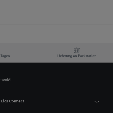
 zur Leistungs-/
ur technischen
n Ihr bestehendes Lidl
n gemeinsamer
zielle Online-Kennung
Kennung verwenden
ung auszuspielen.
 umgewandelte E-Mail-
 Tagen
Lieferung an Packstation
 Utiq-Technologie in
 Sie verfügbar ist.
dresse und einer
chenk⁷!
en diese Kennung
nsten zu erfassen.
 von Dritten betrieben
gung speziell zur
Lidl Connect
ung generell zu
en“/„Nutzung der