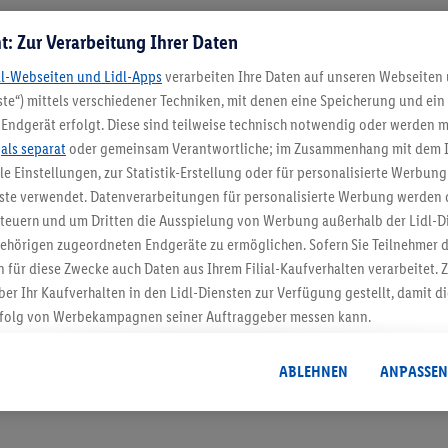
t: Zur Verarbeitung Ihrer Daten
dl-Webseiten und Lidl-Apps
verarbeiten Ihre Daten auf unseren Webseiten
te“) mittels verschiedener Techniken, mit denen eine Speicherung und ein 
Endgerät erfolgt. Diese sind teilweise technisch notwendig oder werden m
.
als separat
oder gemeinsam Verantwortliche; im Zusammenhang mit dem 
ble Einstellungen, zur Statistik-Erstellung oder für personalisierte Werbun
5.95 € Versand spa
nste verwendet. Datenverarbeitungen für personalisierte Werbung werden
euern und um Dritten die Ausspielung von Werbung außerhalb der Lidl-Di
Jetzt zum Newsletter anmel
ehörigen zugeordneten Endgeräte zu ermöglichen. Sofern Sie Teilnehmer de
 für diese Zwecke auch Daten aus Ihrem Filial-Kaufverhalten verarbeitet
Gutschein sichern!
ber Ihr Kaufverhalten in den Lidl-Diensten zur Verfügung gestellt, damit di
folg von Werbekampagnen seiner Auftraggeber messen kann.
isierter Werbung basiert auf der Generierung von auch mit Daten von and
. Dies umfasst die Zusammenführung von Daten (z.B. über Ihre Nutzung der 
ABLEHNEN
ANPASSEN
dl-Diensten, Informationen aus Ihrem Kundenkonto - z.B. Alter oder Geschl
 auch über verschiedene Endgeräte und Lidl-Dienste hinweg einschließli
auf Informationen auf Ihren Endgeräten zur Erstellung von Zielgruppen (