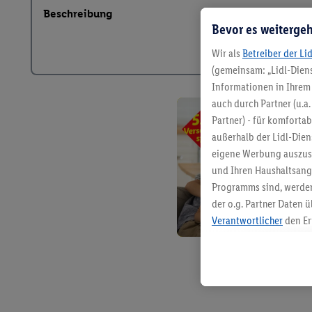
Beschreibung
Bevor es weitergeh
Wir als
Betreiber der Li
(gemeinsam: „Lidl-Diens
Informationen in Ihrem 
auch durch Partner (u.a
Partner) - für komforta
außerhalb der Lidl-Die
eigene Werbung auszust
und Ihren Haushaltsang
Programms sind, werden
der o.g. Partner Daten ü
Verantwortlicher
den Er
Die Erstellung personal
angereicherten Profilen
Kaufverhalten in den Li
genauen Standortdaten)
und/ oder dem Zugriff 