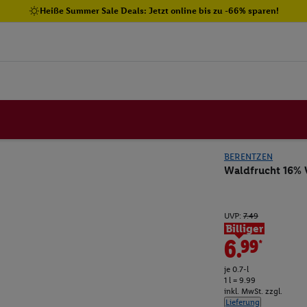
Heiße Summer Sale Deals: Jetzt online bis zu -66% sparen!
BERENTZEN
Waldfrucht 16% 
UVP:
7.49
Billiger
6.99*
je 0.7-l
1 l = 9.99
inkl. MwSt. zzgl.
Lieferung