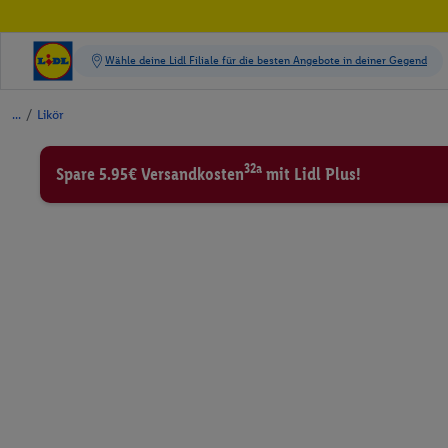
/
Likör
32a
Spare 5.95€ Versandkosten
mit Lidl Plus!