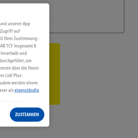
 und unserer App
Zugriff auf
it Ihrer Zustimmung -
IAB TCF insgesamt
6
g innerhalb und
ren³²ᵃ
 durchgeführt, um
enste über die Ihnen
den
s Lidl Plus-
. Zudem werden einem
eser als
eigenständig
eren Diensten
Lidl-Dienste, Ihr
ZUSTIMMEN
echt - sowie Ihre
ch dem Speichern von
sogenannten